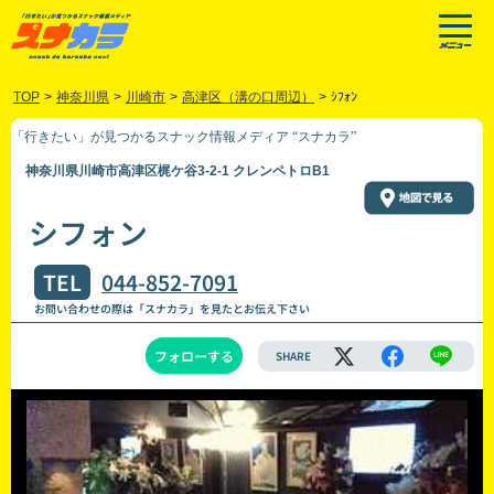
TOP
>
神奈川県
>
川崎市
>
高津区（溝の口周辺）
>
ｼﾌｫﾝ
「行きたい」が見つかるスナック情報メディア “スナカラ”
神奈川県川崎市高津区梶ケ谷3-2-1 クレンペトロB1
シフォン
TEL
044-852-7091
お問い合わせの際は「スナカラ」を見たとお伝え下さい
フォローする
SHARE