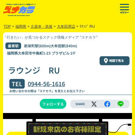
TOP
>
福岡県
>
久留米・筑後
>
大牟田周辺
>
ﾗｳﾝｼﾞ RU
「行きたい」が見つかるスナック情報メディア “スナカラ”
最寄駅
新栄町駅(600m)大牟田駅(840m)
福岡県大牟田市中島町1-23 プラザビル２F
ラウンジ RU
TEL
0944-56-1616
お問い合わせの際は「スナカラ」を見たとお伝え下さい
フォローする
SHARE