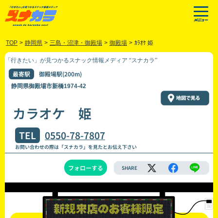
TOP
>
静岡県
>
三島・沼津・御殿場
>
御殿場
>
ｶﾗｵｹ 姫
「行きたい」が見つかるスナック情報メディア “スナカラ”
最寄駅
御殿場駅(200m)
静岡県御殿場市新橋1974-42
カラオケ 姫
TEL
0550-78-7807
お問い合わせの際は「スナカラ」を見たとお伝え下さい
フォローする
SHARE