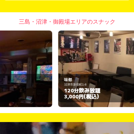
三島・沼津・御殿場エリアのスナック
味都
す
沼津市新宿町1-8
沼
飲み放題
120分
6
(税込)
3,000円
3