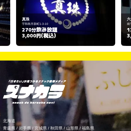
真珠
六
宇和島市新町1-3-10
南
飲み放題
270分
1
(税込)
3,000円
3
北海道
青森県
/
岩手県
/
宮城県
/
秋田県
/
山形県
/
福島県