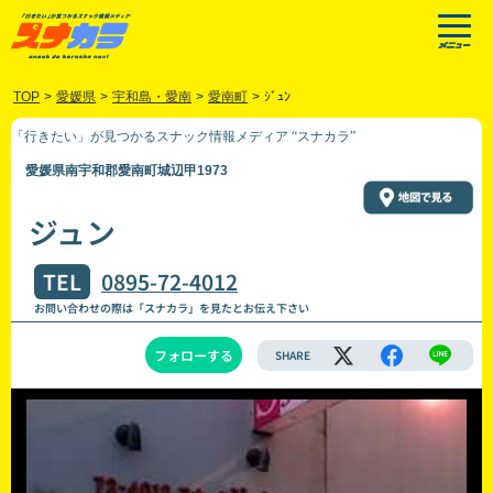
TOP
>
愛媛県
>
宇和島・愛南
>
愛南町
>
ｼﾞｭﾝ
「行きたい」が見つかるスナック情報メディア “スナカラ”
愛媛県南宇和郡愛南町城辺甲1973
ジュン
TEL
0895-72-4012
お問い合わせの際は「スナカラ」を見たとお伝え下さい
フォローする
SHARE