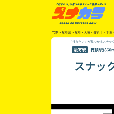
TOP
>
岐阜県
>
岐阜・大垣・揖斐川
>
本巣
「行きたい」が見つかるスナック
最寄駅
穂積駅(860m
スナッ