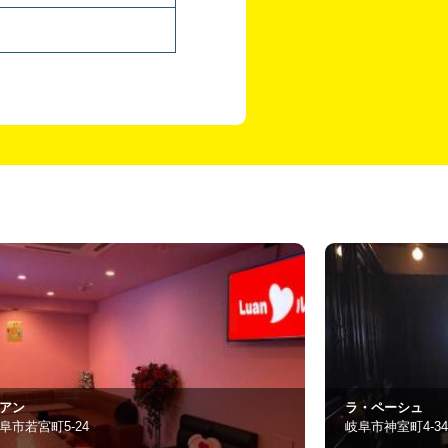
ク
・ペーシュ
瑠璃
阜市神室町4-34
羽島市舟橋町出須賀1