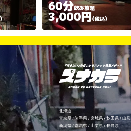
180分
飲み放題
3,000円
)
(税込)
北海道
青森県
/
岩手県
/
宮城県
/
秋田県
/
山形
新潟県
/
群馬県
/
山梨県
/
長野県