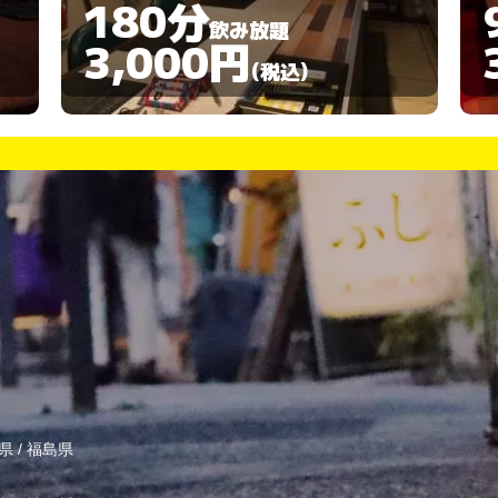
90分
飲み放題
3,000円
(税込)
県
/
福島県