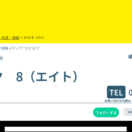
・谷汲・瑞穂
>
ｽﾅｯｸ 8（ｴｲﾄ）
情報メディア “スナカラ”
)
ク 8（エイト）
TEL
お問い合わせの際は
SH
フォローする