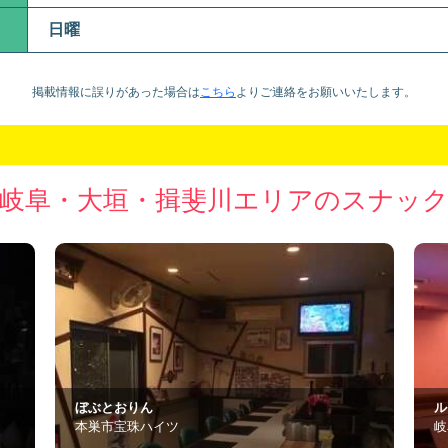
日曜
掲載情報に誤りがあった場合は
こちら
より
ご連絡をお願いいたします。
岐阜・大垣・揖斐川エリアのスナッ
ルアン
ラ
岐阜市若宮町5-24
岐