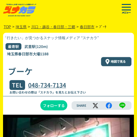
TOP
>
埼玉県
>
川口・越谷・春日部・三郷
>
春日部市
>
ﾌﾞｰｹ
「行きたい」が見つかるスナック情報メディア “スナカラ”
最寄駅
武里駅(120m)
埼玉県春日部市大場1188
ブーケ
TEL
048-734-7134
お問い合わせの際は「スナカラ」を見たとお伝え下さい
フォローする
SHARE