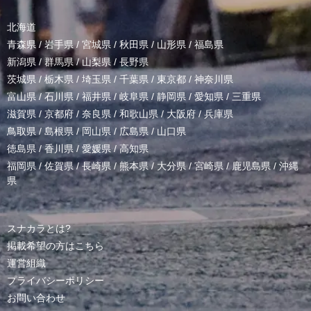
北海道
青森県
/
岩手県
/
宮城県
/
秋田県
/
山形県
/
福島県
新潟県
/
群馬県
/
山梨県
/
長野県
茨城県
/
栃木県
/
埼玉県
/
千葉県
/
東京都
/
神奈川県
富山県
/
石川県
/
福井県
/
岐阜県
/
静岡県
/
愛知県
/
三重県
滋賀県
/
京都府
/
奈良県
/
和歌山県
/
大阪府
/
兵庫県
鳥取県
/
島根県
/
岡山県
/
広島県
/
山口県
徳島県
/
香川県
/
愛媛県
/
高知県
福岡県
/
佐賀県
/
長崎県
/
熊本県
/
大分県
/
宮崎県
/
鹿児島県
/
沖縄
県
スナカラとは?
掲載希望の方はこちら
運営組織
プライバシーポリシー
お問い合わせ