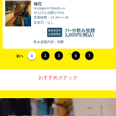
梅花
埼玉県越谷市千間台西1-6-9
せんげん台駅(210m)
営業時間：18:30〜1:00
定休日：なし
ﾌﾘｰ分飲み放題
新規来店の
(税込)
3,000円
お客様限定
飲み放題内容：焼酎
…
1
2
3
6
7
前へ
おすすめスナック