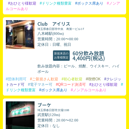
#おひとり様歓迎
#ドリンク種類豊富
#ボックス席あり
#ノンア
ルコールあり
Club アイリス
埼玉県春日部市中央 寿第一ビル1Ｆ
八木崎駅(800m)
営業時間：20:00〜00:00
定休日：日曜、祝日
60分飲み放題
新規来店の
(税込)
4,400円
お客様限定
飲み放題内容：ビール、焼酎、ウイスキー、ハイ
ボール
#団体利用可
#ご新規さん歓迎
#初心者歓迎
#喫煙OK
#クレジッ
トカード可
#電子マネー可
#QRコード決済可
#おひとり様歓迎
#
ドリンク種類豊富
#ボックス席あり
#ノンアルコールあり
ブーケ
埼玉県春日部市大場1188
武里駅(120m)
営業時間：20:00〜02:00
定休日：なし