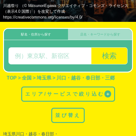
川越祭り （© MitsunoriEgawa クリエイティブ・コモンズ・ライセンス
（表示4.0 国際））を改変して作成
https://creativecommons.org/licenses/by/4.0/
駅名・住所から探す
店名・キーワードから探す
検索
TOP
>
全国
>
埼玉県
>
川口・越谷・春日部・三郷
エリア/サービスで絞り込む
＋
並び替え
埼玉県川口・
越谷
・
春日部
・