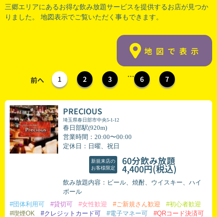
三郷エリアにあるお得な飲み放題サービスを提供するお店が見つか
りました。 地図表示でご覧いただく事もできます。
地図で表示
…
1
2
3
6
7
前へ
PRECIOUS
埼玉県春日部市中央5-1-12
春日部駅(920m)
営業時間：20:00〜00:00
定休日：日曜、祝日
60分飲み放題
新規来店の
(税込)
4,400円
お客様限定
飲み放題内容：ビール、焼酎、ウイスキー、ハイ
ボール
#団体利用可
#貸切可
#女性歓迎
#ご新規さん歓迎
#初心者歓迎
#喫煙OK
#クレジットカード可
#電子マネー可
#QRコード決済可