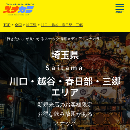
TOP
>
全国
>
埼玉県
>
川口・越谷・春日部・三郷
「行きたい」が見つかるスナック情報メディア “スナカラ”
埼玉県
Saitama
川口
・
越谷
・
春日部
・
三郷
エリア
新規来店のお客様限定
お得な飲み放題がある
スナック