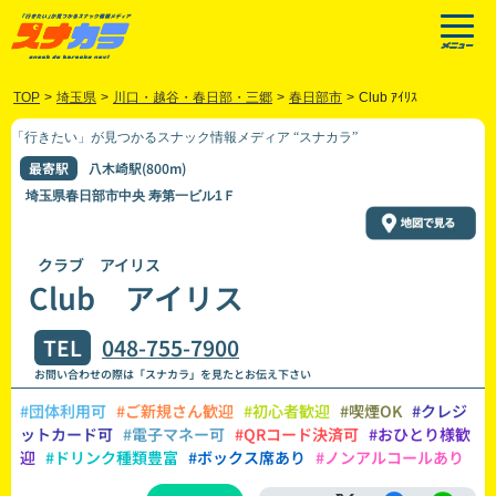
TOP
>
埼玉県
>
川口・越谷・春日部・三郷
>
春日部市
>
Club ｱｲﾘｽ
「行きたい」が見つかるスナック情報メディア “スナカラ”
最寄駅
八木崎駅(800m)
埼玉県春日部市中央 寿第一ビル1Ｆ
クラブ アイリス
Club アイリス
TEL
048-755-7900
お問い合わせの際は「スナカラ」を見たとお伝え下さい
#団体利用可
#ご新規さん歓迎
#初心者歓迎
#喫煙OK
#クレジ
ットカード可
#電子マネー可
#QRコード決済可
#おひとり様歓
迎
#ドリンク種類豊富
#ボックス席あり
#ノンアルコールあり