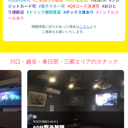
#団体利用可
#ご新規さん歓迎
#初心者歓迎
#喫煙OK
#クレ
ジットカード可
#電子マネー可
#QRコード決済可
#おひと
り様歓迎
#ドリンク種類豊富
#ボックス席あり
#ノンアルコ
ールあり
掲載情報に誤りがあった場合は
こちら
より
ご連絡をお願いいたします。
川口・越谷・春日部・三郷エリアのスナック
和
Ｕ
草加市瀬崎3-40-8-1
越
飲み放題
60分
6