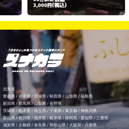
(税込)
3,000円
3
北海道
青森県
/
岩手県
/
宮城県
/
秋田県
/
山形県
/
福島県
新潟県
/
群馬県
/
山梨県
/
長野県
茨城県
/
栃木県
/
埼玉県
/
千葉県
/
東京都
/
神奈川県
富山県
/
石川県
/
福井県
/
岐阜県
/
静岡県
/
愛知県
/
三重県
滋賀県
/
京都府
/
奈良県
/
和歌山県
/
大阪府
/
兵庫県