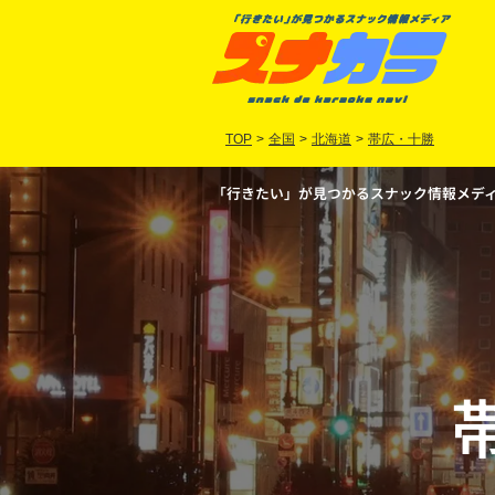
TOP
>
全国
>
北海道
>
帯広・十勝
「行きたい」が見つかるスナック情報メディア