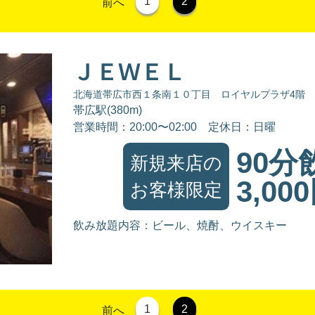
1
2
前へ
ＪＥＷＥＬ
北海道帯広市西１条南１０丁目 ロイヤルプラザ4階
帯広駅(380m)
営業時間：20:00〜02:00
定休日：日曜
90分
新規来店の
3,00
お客様限定
飲み放題内容：ビール、焼酎、ウイスキー
1
2
前へ