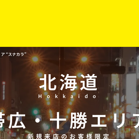
 “スナカラ”
北海道
Hokkaido
帯広
・
十勝
エリ
新規来店のお客様限定