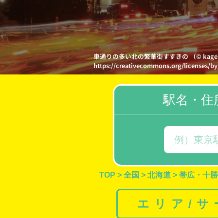
車通りの多い北の繁華街すすきの （© kag
https://creativecommons.org/licenses/by
駅名・住
TOP
>
全国
>
北海道
>
帯広・十勝
エリア/