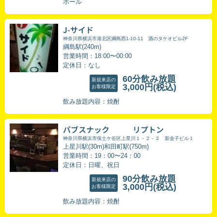
ボール
J-サイド
神奈川県横浜市港北区綱島西1-10-11 酒のタケオビル2F
綱島駅(240m)
営業時間：18:00〜00:00
定休日：なし
60分飲み放題
新規来店の
3,000円
(税込)
お客様限定
飲み放題内容：焼酎
パブスナック リプトン
神奈川県横浜市保土ケ谷区上星川１－２－２ 新金子ビル１
上星川駅(30m)和田町駅(750m)
営業時間：19：00〜24：00
定休日：日曜、祝日
90分飲み放題
新規来店の
3,000円
(税込)
お客様限定
飲み放題内容：焼酎