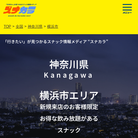
TOP
>
全国
>
神奈川県
>
横浜市
「行きたい」が見つかるスナック情報メディア “スナカラ”
神奈川県
Kanagawa
横浜市
エリア
新規来店のお客様限定
お得な飲み放題がある
スナック