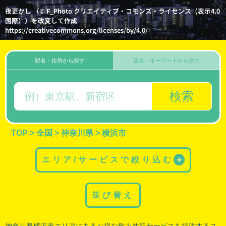
夜更かし （© F_Photo クリエイティブ・コモンズ・ライセンス（表示4.0
国際））を改変して作成
https://creativecommons.org/licenses/by/4.0/
駅名・住所から探す
店名・キーワードから探す
検索
TOP
>
全国
>
神奈川県
>
横浜市
エリア/サービスで絞り込む
＋
並び替え
神奈川県横浜市
エリアにあるお得な飲み放題サービスを提供するス