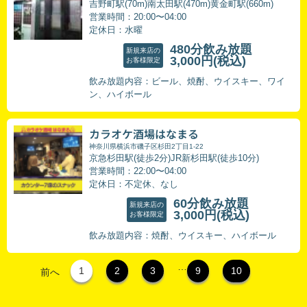
吉野町駅(70m)南太田駅(470m)黄金町駅(660m)
営業時間：20:00〜04:00
定休日：水曜
480分飲み放題
新規来店の
3,000円
(税込)
お客様限定
飲み放題内容：ビール、焼酎、ウイスキー、ワイ
ン、ハイボール
カラオケ酒場はなまる
神奈川県横浜市磯子区杉田2丁目1-22
京急杉田駅(徒歩2分)JR新杉田駅(徒歩10分)
営業時間：22:00〜04:00
定休日：不定休、なし
60分飲み放題
新規来店の
3,000円
(税込)
お客様限定
飲み放題内容：焼酎、ウイスキー、ハイボール
…
1
2
3
9
10
前へ