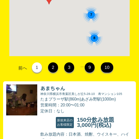
7
8
…
1
2
3
9
10
前へ
あまちゃん
神奈川県横浜市青葉区美しが丘5-28-10 寿マンション105
たまプラーザ駅(860m)あざみ野駅(1000m)
営業時間：20:00〜01:00
定休日：なし
150分飲み放題
新規来店の
3,000円
(税込)
お客様限定
飲み放題内容：日本酒、焼酎、ウイスキー、ハイ