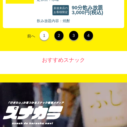
90分飲み放題
新規来店の
3,000円
(税込)
お客様限定
飲み放題内容：焼酎
1
2
3
4
前へ
おすすめスナック