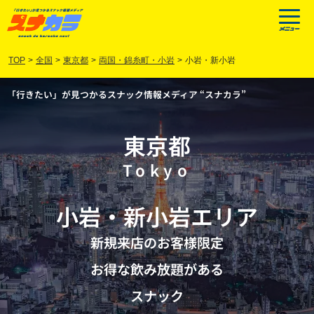
TOP
>
全国
>
東京都
>
両国・錦糸町・小岩
>
小岩・新小岩
「行きたい」が見つかるスナック情報メディア “スナカラ”
東京都
Tokyo
小岩
・
新小岩
エリア
新規来店のお客様限定
お得な飲み放題がある
スナック