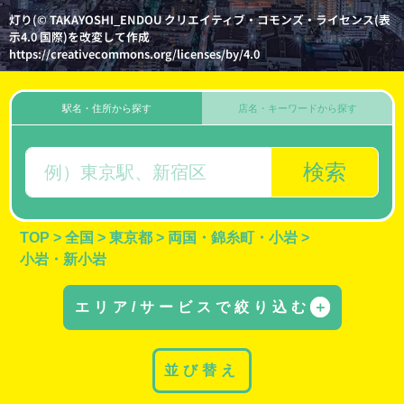
灯り(© TAKAYOSHI_ENDOU クリエイティブ・コモンズ・ライセンス(表
示4.0 国際)を改変して作成
https://creativecommons.org/licenses/by/4.0
駅名・住所から探す
店名・キーワードから探す
検索
TOP
>
全国
>
東京都
>
両国・錦糸町・小岩
>
小岩・新小岩
エリア/サービスで絞り込む
＋
並び替え