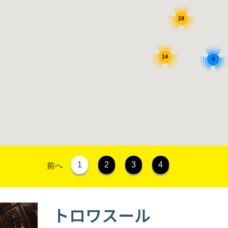
19
14
5
1
2
3
4
前へ
トロワスール