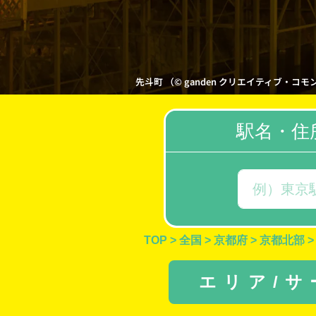
先斗町 （© ganden クリエイティブ・コモンズ・ラ
駅名・住
TOP
>
全国
>
京都府
>
京都北部
>
エリア/