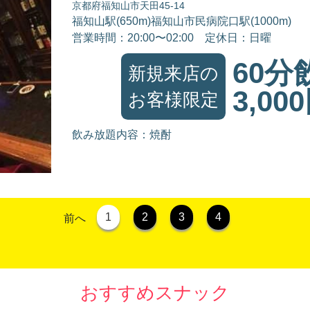
京都府福知山市天田45-14
福知山駅(650m)福知山市民病院口駅(1000m)
営業時間：20:00〜02:00
定休日：日曜
60分
新規来店の
3,00
お客様限定
飲み放題内容：焼酎
1
2
3
4
前へ
おすすめスナック