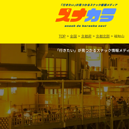
TOP
>
全国
>
京都府
>
京都北部
>
福知山
「行きたい」が見つかるスナック情報メディア