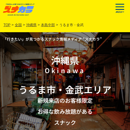
TOP
>
全国
>
沖縄県
>
本島中部
>
うるま市・金武
「行きたい」が見つかるスナック情報メディア “スナカラ”
沖縄県
Okinawa
うるま市
・
金武
エリア
新規来店のお客様限定
お得な飲み放題がある
スナック