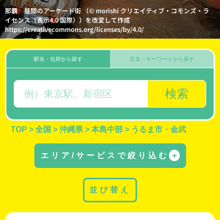
那覇 昼間のアーケード街 （© morishi クリエイティブ・コモンズ・ラ
イセンス（表示4.0 国際））を改変して作成
https://creativecommons.org/licenses/by/4.0/
駅名・住所から探す
店名・キーワードから探す
検索
TOP
>
全国
>
沖縄県
>
本島中部
>
うるま市・金武
エリア/サービスで絞り込む
＋
並び替え