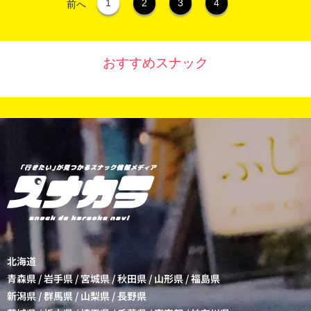
1
2
3
4
前へ
おすすめスナック
北海道
青森県
/
岩手県
/
宮城県
/
秋田県
/
山形県
/
福島県
新潟県
/
群馬県
/
山梨県
/
長野県