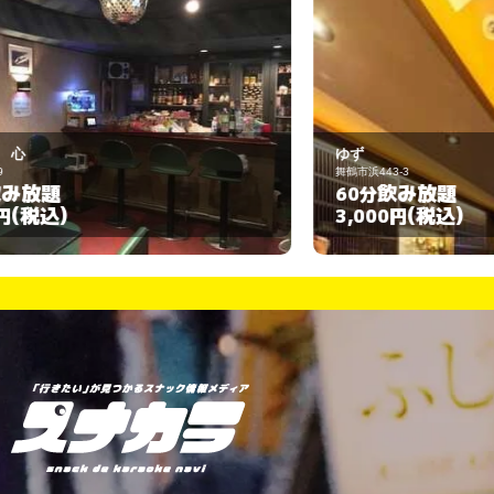
ゆず
M
舞鶴市浜443-3
舞
飲み放題
60分
(税込)
3,000円
2