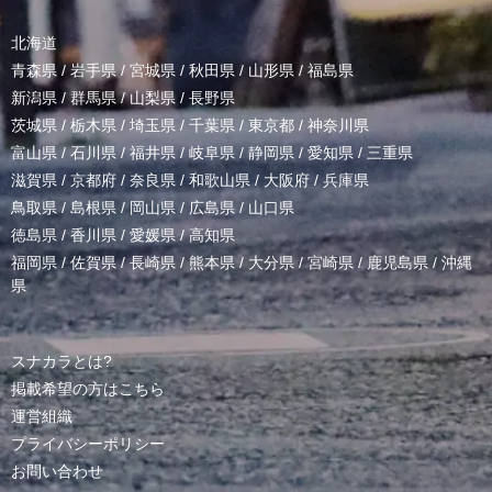
北海道
青森県
/
岩手県
/
宮城県
/
秋田県
/
山形県
/
福島県
新潟県
/
群馬県
/
山梨県
/
長野県
茨城県
/
栃木県
/
埼玉県
/
千葉県
/
東京都
/
神奈川県
富山県
/
石川県
/
福井県
/
岐阜県
/
静岡県
/
愛知県
/
三重県
滋賀県
/
京都府
/
奈良県
/
和歌山県
/
大阪府
/
兵庫県
鳥取県
/
島根県
/
岡山県
/
広島県
/
山口県
徳島県
/
香川県
/
愛媛県
/
高知県
福岡県
/
佐賀県
/
長崎県
/
熊本県
/
大分県
/
宮崎県
/
鹿児島県
/
沖縄
県
スナカラとは?
掲載希望の方はこちら
運営組織
プライバシーポリシー
お問い合わせ