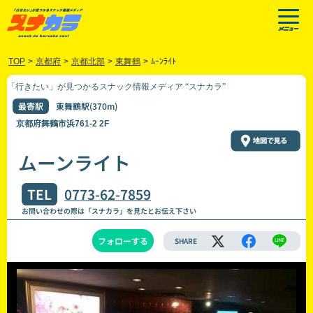
TOP
>
京都府
>
京都北部
>
東舞鶴
>
ﾑｰﾝﾗｲﾄ
「行きたい」が見つかるスナック情報メディア “スナカラ”
最寄駅
東舞鶴駅(370m)
京都府舞鶴市浜761-2 2F
ムーンライト
TEL
0773-62-7859
お問い合わせの際は「スナカラ」を見たとお伝え下さい
フォローする
SHARE