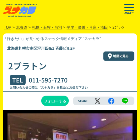
TOP
>
北海道
>
札幌・石狩・当別
>
平岸・澄川・月寒・清田
>
2ﾌﾟﾗﾄﾝ
「行きたい」が見つかるスナック情報メディア “スナカラ”
北海道札幌市南区澄川四条2 斉藤ビル2F
2プラトン
TEL
011-595-7270
お問い合わせの際は「スナカラ」を見たとお伝え下さい
フォローする
SHARE