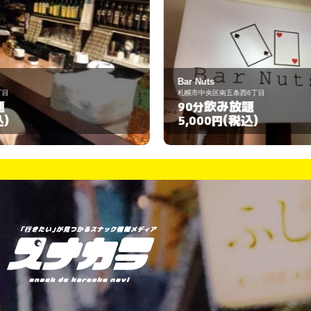
Bar Nuts
B
札幌市中央区南五条西6丁目
札
飲み放題
90分
9
(税込)
5,000円
4