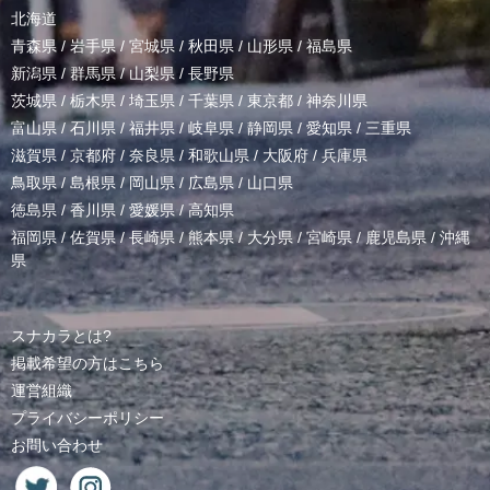
北海道
青森県
/
岩手県
/
宮城県
/
秋田県
/
山形県
/
福島県
新潟県
/
群馬県
/
山梨県
/
長野県
茨城県
/
栃木県
/
埼玉県
/
千葉県
/
東京都
/
神奈川県
富山県
/
石川県
/
福井県
/
岐阜県
/
静岡県
/
愛知県
/
三重県
滋賀県
/
京都府
/
奈良県
/
和歌山県
/
大阪府
/
兵庫県
鳥取県
/
島根県
/
岡山県
/
広島県
/
山口県
徳島県
/
香川県
/
愛媛県
/
高知県
福岡県
/
佐賀県
/
長崎県
/
熊本県
/
大分県
/
宮崎県
/
鹿児島県
/
沖縄
県
スナカラとは?
掲載希望の方はこちら
運営組織
プライバシーポリシー
お問い合わせ