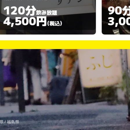
90分
飲み放題
3,000円
(税込)
県
/
福島県