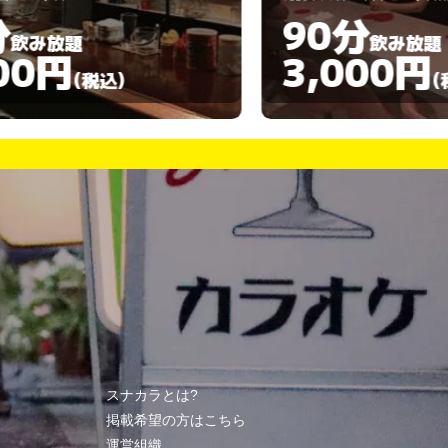
90分
120
飲み放題
3,000円
4,50
(税込)
スナカラとは?
掲載希望の方はこちら
運営組織