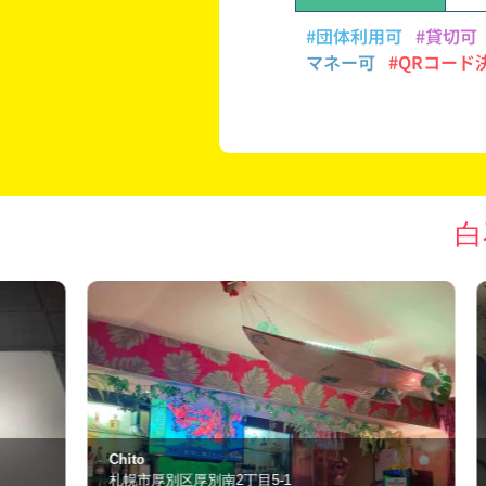
#団体利用可
#貸切可
マネー可
#QRコード
白
Bar Lien
札幌市白石区本通2丁目北7-25