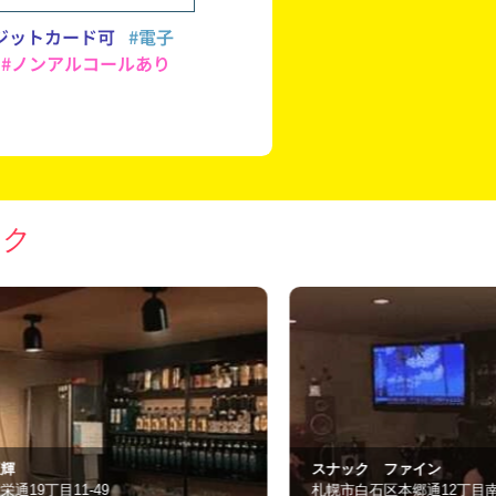
ジットカード可
#電子
#ノンアルコールあり
ック
ナック ファイン
ひとみ
幌市白石区本郷通12丁目南4-18
札幌市厚別区厚別中