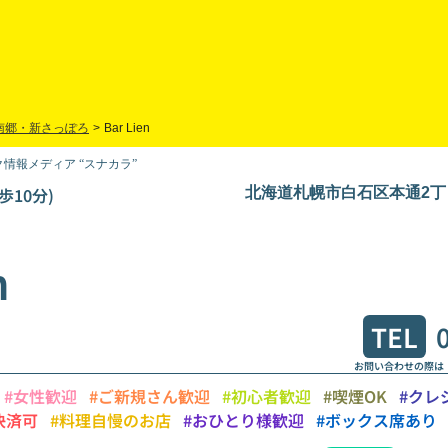
南郷・新さっぽろ
>
Bar Lien
情報メディア “スナカラ”
歩10分)
北海道札幌市白石区本通2丁目北
n
TEL
お問い合わせの際は
#女性歓迎
#ご新規さん歓迎
#初心者歓迎
#喫煙OK
#クレ
決済可
#料理自慢のお店
#おひとり様歓迎
#ボックス席あり