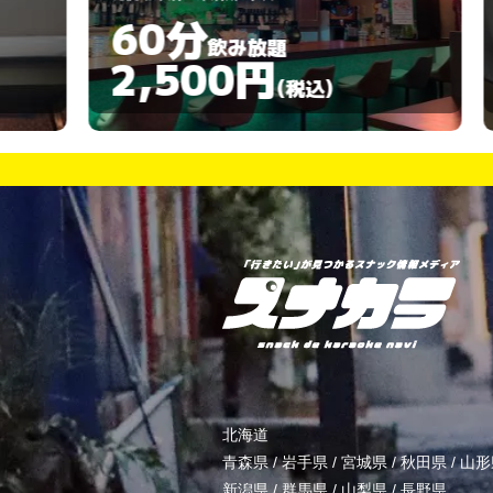
120分
飲み放題
4,500円
)
(税込)
北海道
青森県
/
岩手県
/
宮城県
/
秋田県
/
山形
新潟県
/
群馬県
/
山梨県
/
長野県