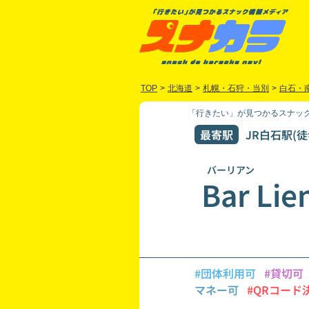
TOP
>
北海道
>
札幌・石狩・当別
>
白石・
「行きたい」が見つかるスナック
最寄駅
JR白石駅(徒
バーリアン
Bar Lie
#団体利用可
#貸切可
マネー可
#QRコード