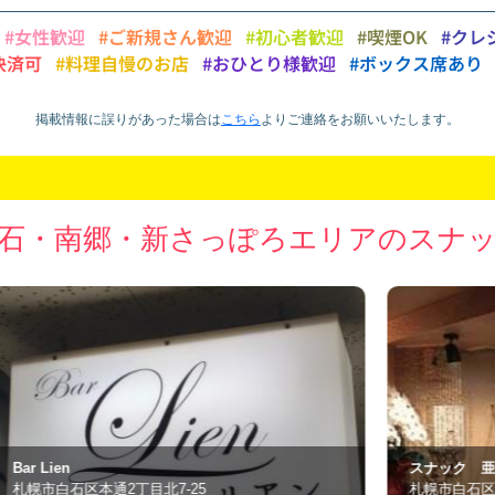
#女性歓迎
#ご新規さん歓迎
#初心者歓迎
#喫煙OK
#クレ
決済可
#料理自慢のお店
#おひとり様歓迎
#ボックス席あり
掲載情報に誤りがあった場合は
こちら
より
ご連絡をお願いいたします。
石・南郷・新さっぽろエリアのスナ
スナック 亜輝
ス
札幌市白石区栄通19丁目11-49
札