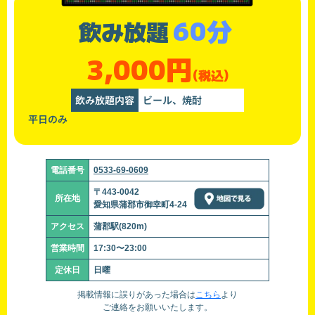
60分
飲み放題
3,000円
(税込)
飲み放題内容
ビール、焼酎
平日のみ
電話番号
0533-69-0609
〒443-0042
所在地
愛知県蒲郡市御幸町4-24
アクセス
蒲郡駅(820m)
営業時間
17:30〜23:00
定休日
日曜
掲載情報に誤りがあった場合は
こちら
より
ご連絡をお願いいたします。