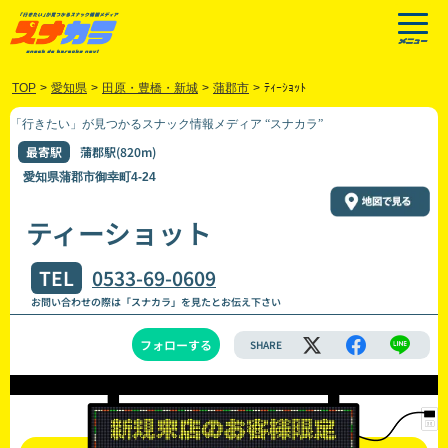
TOP
>
愛知県
>
田原・豊橋・新城
>
蒲郡市
>
ﾃｨｰｼｮｯﾄ
「行きたい」が見つかるスナック情報メディア “スナカラ”
最寄駅
蒲郡駅(820m)
愛知県蒲郡市御幸町4-24
ティーショット
TEL
0533-69-0609
お問い合わせの際は「スナカラ」を見たとお伝え下さい
フォローする
SHARE