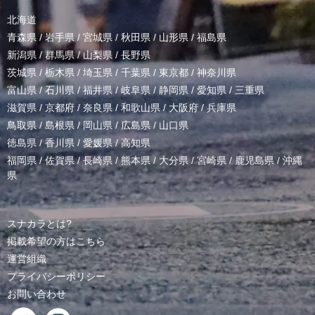
北海道
青森県
/
岩手県
/
宮城県
/
秋田県
/
山形県
/
福島県
新潟県
/
群馬県
/
山梨県
/
長野県
茨城県
/
栃木県
/
埼玉県
/
千葉県
/
東京都
/
神奈川県
富山県
/
石川県
/
福井県
/
岐阜県
/
静岡県
/
愛知県
/
三重県
滋賀県
/
京都府
/
奈良県
/
和歌山県
/
大阪府
/
兵庫県
鳥取県
/
島根県
/
岡山県
/
広島県
/
山口県
徳島県
/
香川県
/
愛媛県
/
高知県
福岡県
/
佐賀県
/
長崎県
/
熊本県
/
大分県
/
宮崎県
/
鹿児島県
/
沖縄
県
スナカラとは?
掲載希望の方はこちら
運営組織
プライバシーポリシー
お問い合わせ