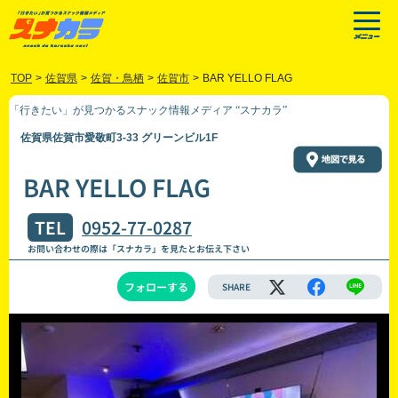
TOP
>
佐賀県
>
佐賀・鳥栖
>
佐賀市
>
BAR YELLO FLAG
「行きたい」が見つかるスナック情報メディア “スナカラ”
佐賀県佐賀市愛敬町3-33 グリーンビル1F
BAR YELLO FLAG
TEL
0952-77-0287
お問い合わせの際は「スナカラ」を見たとお伝え下さい
フォローする
SHARE