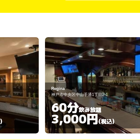
RAFTEL
神戸市中央区中山手通1-6-2
60分
飲み放題
3,000円
)
(税込)