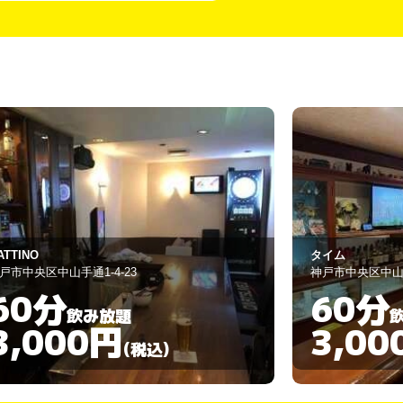
イム
BAR エルリゾー
戸市中央区中山手通1丁目15-7
神戸市中央区中山手
60分
120
飲み放題
3,000円
3,00
(税込)