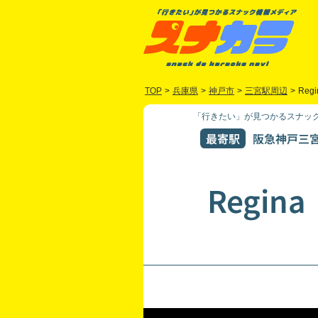
TOP
>
兵庫県
>
神戸市
>
三宮駅周辺
>
Regi
「行きたい」が見つかるスナック
最寄駅
阪急神戸三宮
Regina