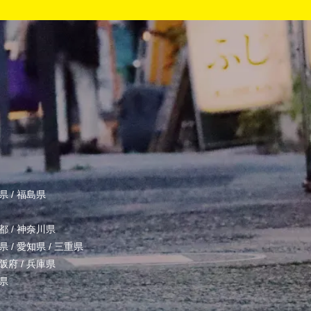
県
/
福島県
都
/
神奈川県
県
/
愛知県
/
三重県
阪府
/
兵庫県
県