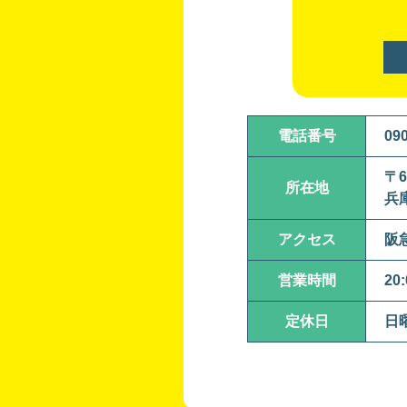
電話番号
090
〒6
所在地
兵
アクセス
阪
営業時間
20
定休日
日