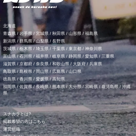
北海道
青森県
/
岩手県
/
宮城県
/
秋田県
/
山形県
/
福島県
新潟県
/
群馬県
/
山梨県
/
長野県
茨城県
/
栃木県
/
埼玉県
/
千葉県
/
東京都
/
神奈川県
富山県
/
石川県
/
福井県
/
岐阜県
/
静岡県
/
愛知県
/
三重県
滋賀県
/
京都府
/
奈良県
/
和歌山県
/
大阪府
/
兵庫県
鳥取県
/
島根県
/
岡山県
/
広島県
/
山口県
徳島県
/
香川県
/
愛媛県
/
高知県
福岡県
/
佐賀県
/
長崎県
/
熊本県
/
大分県
/
宮崎県
/
鹿児島県
/
沖縄
県
スナカラとは?
掲載希望の方はこちら
運営組織