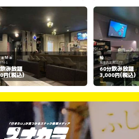
輪
旭市西足洗1177
銚
飲み放題
60分
6
(税込)
3,000円
3