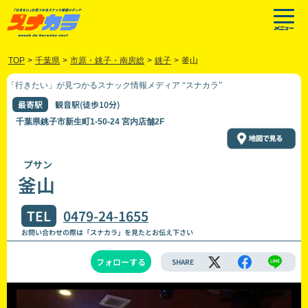
TOP
>
千葉県
>
市原・銚子・南房総
>
銚子
>
釜山
「行きたい」が見つかるスナック情報メディア “スナカラ”
最寄駅
観音駅(徒歩10分)
千葉県銚子市新生町1-50-24 宮内店舗2F
プサン
釜山
TEL
0479-24-1655
お問い合わせの際は「スナカラ」を見たとお伝え下さい
フォローする
SHARE