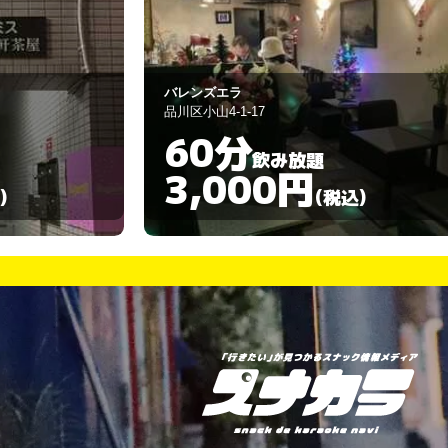
Asahikaraokebar
目黒区自由が丘1-27-2
60分
飲み放題
3,000円
)
(税込)