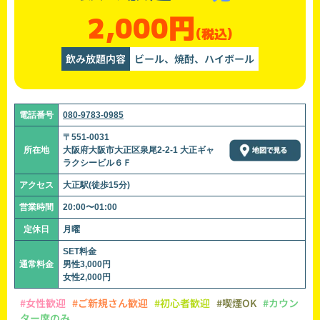
2,000円
(税込)
飲み放題内容
ビール、焼酎、ハイボール
電話番号
080-9783-0985
〒551-0031
所在地
大阪府大阪市大正区泉尾2-2-1 大正ギャ
ラクシービル６Ｆ
アクセス
大正駅(徒歩15分)
営業時間
20:00〜01:00
定休日
月曜
SET料金
通常料金
男性3,000円
女性2,000円
#女性歓迎
#ご新規さん歓迎
#初心者歓迎
#喫煙OK
#カウン
ター席のみ