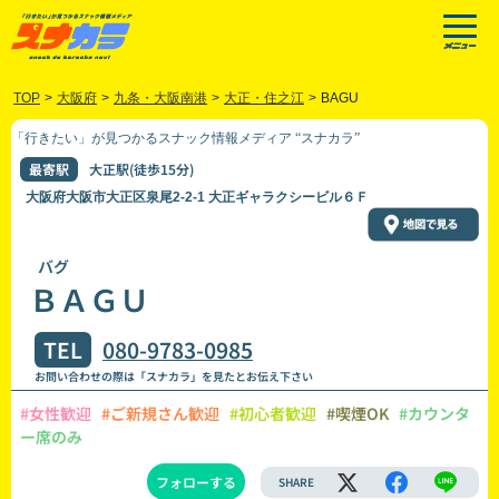
TOP
>
大阪府
>
九条・大阪南港
>
大正・住之江
>
BAGU
「行きたい」が見つかるスナック情報メディア “スナカラ”
最寄駅
大正駅(徒歩15分)
大阪府大阪市大正区泉尾2-2-1 大正ギャラクシービル６Ｆ
バグ
ＢＡＧＵ
TEL
080-9783-0985
お問い合わせの際は「スナカラ」を見たとお伝え下さい
#女性歓迎
#ご新規さん歓迎
#初心者歓迎
#喫煙OK
#カウンタ
ー席のみ
フォローする
SHARE