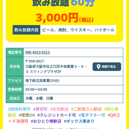
60分
飲み放題
3,000円
(税込)
飲み放題内容
ビール、焼酎、ウイスキー、ハイボール
電話番号
080-4023-0313
〒559-0017
所在地
大阪府大阪市住之江区中加賀屋３－６－
３ スウィングプラザ2F
アクセス
地下鉄北加賀屋(10分)
営業時間
20:00〜24:00
定休日
月曜、木曜、日曜
#団体利用可
#貸切可
#女性歓迎
#ご新規さん歓迎
#初心者
歓迎
#喫煙OK
#クレジットカード可
#電子マネー可
#QRコ
ード決済可
#おひとり様歓迎
#ボックス席あり