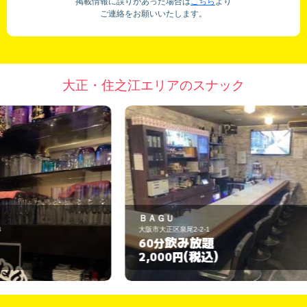
掲載情報に誤りがあった場合は
こちら
より
ご連絡をお願いいたします。
大正・住之江エリアのスナック
ＢＡＧＵ
c
大阪市大正区泉尾2-2-1
大
飲み放題
60分
1
(税込)
2,000円
3