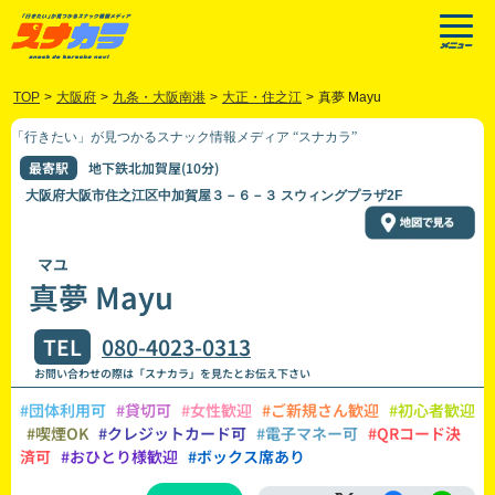
TOP
>
大阪府
>
九条・大阪南港
>
大正・住之江
>
真夢 Mayu
「行きたい」が見つかるスナック情報メディア “スナカラ”
最寄駅
地下鉄北加賀屋(10分)
大阪府大阪市住之江区中加賀屋３－６－３ スウィングプラザ2F
マユ
真夢 Mayu
TEL
080-4023-0313
お問い合わせの際は「スナカラ」を見たとお伝え下さい
#団体利用可
#貸切可
#女性歓迎
#ご新規さん歓迎
#初心者歓迎
#喫煙OK
#クレジットカード可
#電子マネー可
#QRコード決
済可
#おひとり様歓迎
#ボックス席あり