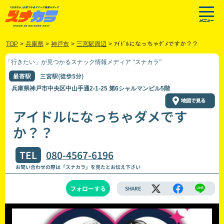
TOP
>
兵庫県
>
神戸市
>
三宮駅周辺
>
ｱｲﾄﾞﾙになっちゃﾀﾞﾒですか？？
「行きたい」が見つかるスナック情報メディア “スナカラ”
最寄駅
三宮駅(徒歩5分)
兵庫県神戸市中央区中山手通2-1-25 第6シャルマンビル5階
アイドルになっちゃダメです
か？？
TEL
080-4567-6196
お問い合わせの際は「スナカラ」を見たとお伝え下さい
フォローする
SHARE