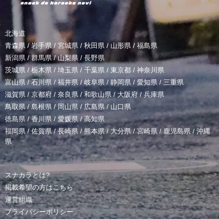
北海道
青森県
/
岩手県
/
宮城県
/
秋田県
/
山形県
/
福島県
新潟県
/
群馬県
/
山梨県
/
長野県
茨城県
/
栃木県
/
埼玉県
/
千葉県
/
東京都
/
神奈川県
富山県
/
石川県
/
福井県
/
岐阜県
/
静岡県
/
愛知県
/
三重県
滋賀県
/
京都府
/
奈良県
/
和歌山県
/
大阪府
/
兵庫県
鳥取県
/
島根県
/
岡山県
/
広島県
/
山口県
徳島県
/
香川県
/
愛媛県
/
高知県
福岡県
/
佐賀県
/
長崎県
/
熊本県
/
大分県
/
宮崎県
/
鹿児島県
/
沖縄
県
スナカラとは?
掲載希望の方はこちら
運営組織
プライバシーポリシー