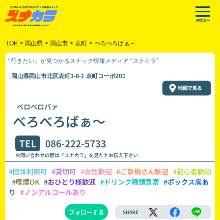
TOP
>
岡山県
>
岡山市
>
表町
>
べろべろばぁ～
「行きたい」が見つかるスナック情報メディア “スナカラ”
岡山県岡山市北区表町3-8-1 表町コーポ201
ベロベロバァ
べろべろばぁ～
TEL
086-222-5733
お問い合わせの際は「スナカラ」を見たとお伝え下さい
#団体利用可
#貸切可
#女性歓迎
#ご新規さん歓迎
#初心者歓迎
#喫煙OK
#おひとり様歓迎
#ドリンク種類豊富
#ボックス席あ
り
#ノンアルコールあり
フォローする
SHARE