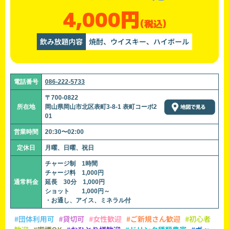
4,000円
(税込)
飲み放題内容
焼酎、ウイスキー、ハイボール
電話番号
086-222-5733
〒700-0822
所在地
岡山県岡山市北区表町3-8-1 表町コーポ2
01
営業時間
20:30〜02:00
定休日
月曜、日曜、祝日
チャージ制 1時間
チャージ料 1,000円
通常料金
延長 30分 1,000円
ショット 1,000円～
・お通し、アイス、ミネラル付
#団体利用可
#貸切可
#女性歓迎
#ご新規さん歓迎
#初心者