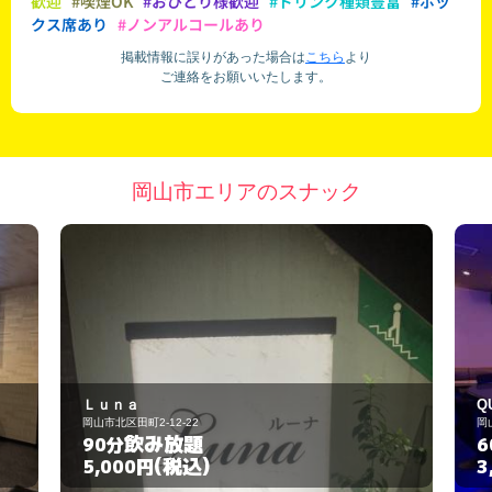
歓迎
#喫煙OK
#おひとり様歓迎
#ドリンク種類豊富
#ボッ
クス席あり
#ノンアルコールあり
掲載情報に誤りがあった場合は
こちら
より
ご連絡をお願いいたします。
岡山市エリアのスナック
Ｌｕｎａ
Q
岡山市北区田町2-12-22
岡
飲み放題
90分
6
(税込)
5,000円
3