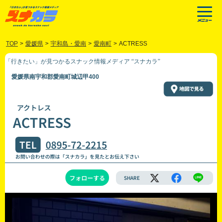
TOP
>
愛媛県
>
宇和島・愛南
>
愛南町
>
ACTRESS
「行きたい」が見つかるスナック情報メディア “スナカラ”
愛媛県南宇和郡愛南町城辺甲400
アクトレス
ACTRESS
TEL
0895-72-2215
お問い合わせの際は「スナカラ」を見たとお伝え下さい
フォローする
SHARE