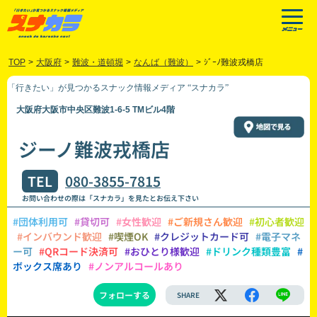
TOP
>
大阪府
>
難波・道頓堀
>
なんば（難波）
>
ｼﾞｰﾉ難波戎橋店
「行きたい」が見つかるスナック情報メディア “スナカラ”
大阪府大阪市中央区難波1-6-5 TMビル4階
ジーノ難波戎橋店
TEL
080-3855-7815
お問い合わせの際は「スナカラ」を見たとお伝え下さい
#団体利用可
#貸切可
#女性歓迎
#ご新規さん歓迎
#初心者歓迎
#インバウンド歓迎
#喫煙OK
#クレジットカード可
#電子マネ
ー可
#QRコード決済可
#おひとり様歓迎
#ドリンク種類豊富
#
ボックス席あり
#ノンアルコールあり
フォローする
SHARE