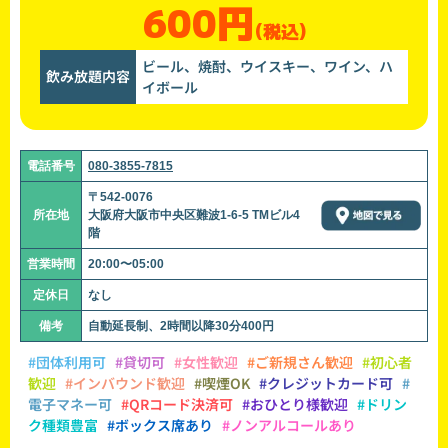
600円
(税込)
ビール、焼酎、ウイスキー、ワイン、ハ
飲み放題内容
イボール
電話番号
080-3855-7815
〒542-0076
所在地
大阪府大阪市中央区難波1-6-5 TMビル4
階
営業時間
20:00〜05:00
定休日
なし
備考
自動延長制、2時間以降30分400円
#団体利用可
#貸切可
#女性歓迎
#ご新規さん歓迎
#初心者
歓迎
#インバウンド歓迎
#喫煙OK
#クレジットカード可
#
電子マネー可
#QRコード決済可
#おひとり様歓迎
#ドリン
ク種類豊富
#ボックス席あり
#ノンアルコールあり