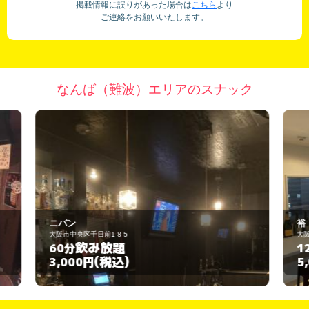
掲載情報に誤りがあった場合は
こちら
より
ご連絡をお願いいたします。
なんば（難波）エリアのスナック
裕
大阪市中央区千日前2-6-8
飲み放題
120分
(税込)
5,000円