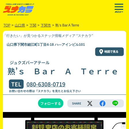
TOP
>
山口県
>
下関
>
下関市
>
熟’s Bar A Terre
「行きたい」が見つかるスナック情報メディア “スナカラ”
山口県下関市細江町1丁目4-18 ハ―アインビル101
ジュクズバーアテール
熟’ｓ Ｂａｒ Ａ Ｔｅｒｒｅ
TEL
080-6308-0719
お問い合わせの際は「スナカラ」を見たとお伝え下さい
フォローする
SHARE