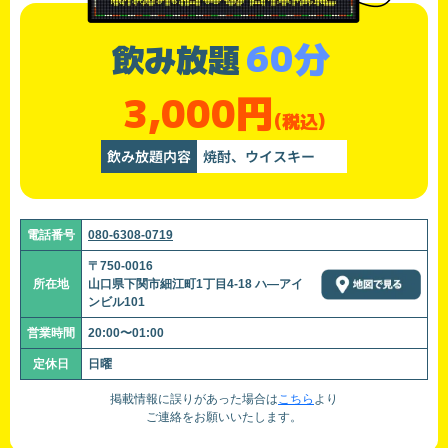
60分
飲み放題
3,000円
(税込)
飲み放題内容
焼酎、ウイスキー
電話番号
080-6308-0719
〒750-0016
所在地
山口県下関市細江町1丁目4-18 ハ―アイ
ンビル101
営業時間
20:00〜01:00
定休日
日曜
掲載情報に誤りがあった場合は
こちら
より
ご連絡をお願いいたします。