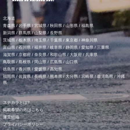
北海道
青森県
/
岩手県
/
宮城県
/
秋田県
/
山形県
/
福島県
新潟県
/
群馬県
/
山梨県
/
長野県
茨城県
/
栃木県
/
埼玉県
/
千葉県
/
東京都
/
神奈川県
富山県
/
石川県
/
福井県
/
岐阜県
/
静岡県
/
愛知県
/
三重県
滋賀県
/
京都府
/
奈良県
/
和歌山県
/
大阪府
/
兵庫県
鳥取県
/
島根県
/
岡山県
/
広島県
/
山口県
徳島県
/
香川県
/
愛媛県
/
高知県
福岡県
/
佐賀県
/
長崎県
/
熊本県
/
大分県
/
宮崎県
/
鹿児島県
/
沖縄
県
スナカラとは?
掲載希望の方はこちら
運営組織
プライバシーポリシー