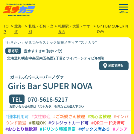
TO
>
北海
>
札幌・石狩・当
>
札幌駅・大通・すす
>
Giris Bar SUPER N
P
道
別
きの
OVA
「行きたい」が見つかるスナック情報メディア “スナカラ”
最寄駅
豊水すすきの(徒歩２分)
北海道札幌市中央区南五条西2丁目2 サイバーシティビル9階
ガールズバースーパーノヴァ
Giris Bar SUPER NOVA
TEL
070-5616-5217
お問い合わせの際は「スナカラ」を見たとお伝え下さい
#団体利用可
#女性歓迎
#ご新規さん歓迎
#初心者歓迎
#インバ
ウンド歓迎
#喫煙OK
#クレジットカード可
#QRコード決済可
#おひとり様歓迎
#ドリンク種類豊富
#ボックス席あり
#ノンア