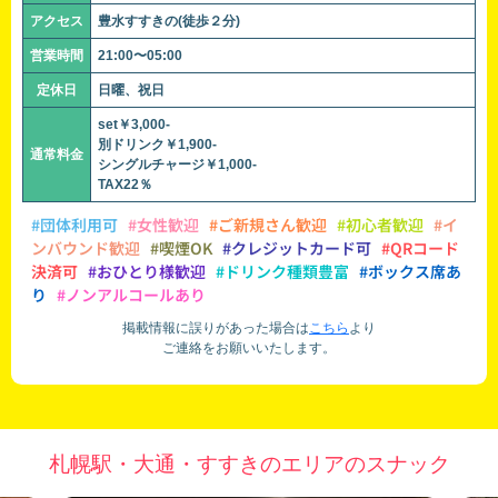
アクセス
豊水すすきの(徒歩２分)
営業時間
21:00〜05:00
定休日
日曜、祝日
set￥3,000-
別ドリンク￥1,900-
通常料金
シングルチャージ￥1,000-
TAX22％
#団体利用可
#女性歓迎
#ご新規さん歓迎
#初心者歓迎
#イ
ンバウンド歓迎
#喫煙OK
#クレジットカード可
#QRコード
決済可
#おひとり様歓迎
#ドリンク種類豊富
#ボックス席あ
り
#ノンアルコールあり
掲載情報に誤りがあった場合は
こちら
より
ご連絡をお願いいたします。
札幌駅・大通・すすきのエリアのスナック