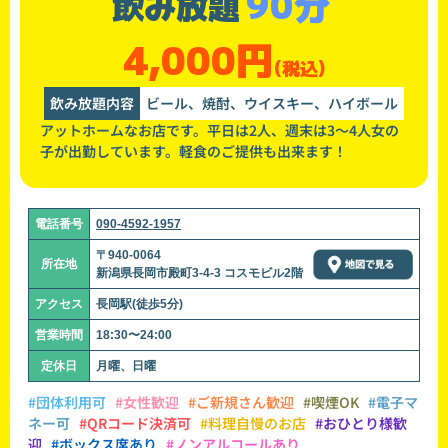
90分
飲み放題
4,000円
(税込)
飲み放題内容
ビール、焼酎、ウイスキー、ハイボール
アットホームなお店です。平日は2人、週末は3〜4人女の
子が出勤しています。軽食のご提供も出来ます！
電話番号
090-4592-1957
〒940-0064
所在地
新潟県長岡市殿町3-4-3 コスモビル2階
アクセス
長岡駅(徒歩5分)
営業時間
18:30〜24:00
定休日
月曜、日曜
#団体利用可
#女性歓迎
#ご新規さん歓迎
#喫煙OK
#電子マ
ネー可
#QRコード決済可
#料理自慢のお店
#おひとり様歓
迎
#ボックス席あり
#ノンアルコールあり