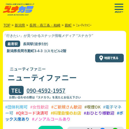
TOP
>
新潟県
>
長岡・燕三条・柏崎
>
殿町
>
ﾆｭｰﾃｨﾌｧﾆｰ
「行きたい」が見つかるスナック情報メディア “スナカラ”
最寄駅
長岡駅(徒歩5分)
新潟県長岡市殿町3-4-3 コスモビル2階
ニューティファニー
ニューティファニー
TEL
090-4592-1957
お問い合わせの際は「スナカラ」を見たとお伝え下さい
#団体利用可
#女性歓迎
#ご新規さん歓迎
#喫煙OK
#電子マネ
ー可
#QRコード決済可
#料理自慢のお店
#おひとり様歓迎
#ボ
ックス席あり
#ノンアルコールあり