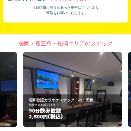
掲載情報に誤りがあった場合は
こちら
より
ご連絡をお願いいたします。
長岡・燕三条・柏崎エリアのスナック
昭和歌謡カラオケスナック のー天気
メ
柏崎市東本町1-15-9
柏
飲み放題
90分
1
(税込)
2,800円
3