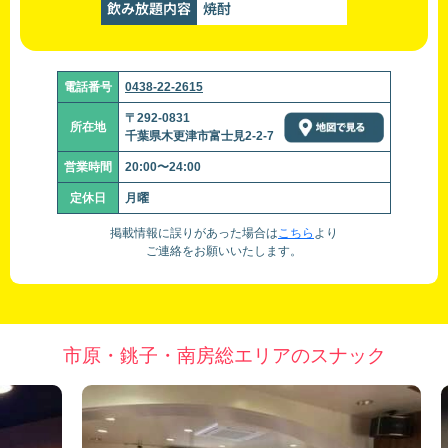
飲み放題内容
焼酎
電話番号
0438-22-2615
〒292-0831
所在地
千葉県木更津市富士見2-2-7
営業時間
20:00〜24:00
定休日
月曜
掲載情報に誤りがあった場合は
こちら
より
ご連絡をお願いいたします。
市原・銚子・南房総エリアのスナック