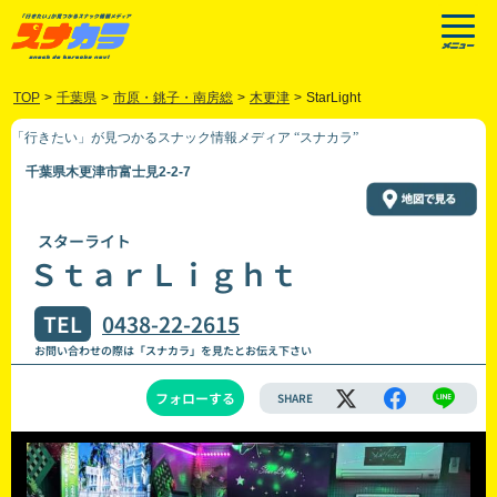
TOP
>
千葉県
>
市原・銚子・南房総
>
木更津
>
StarLight
「行きたい」が見つかるスナック情報メディア “スナカラ”
千葉県木更津市富士見2-2-7
スターライト
ＳｔａｒＬｉｇｈｔ
TEL
0438-22-2615
お問い合わせの際は「スナカラ」を見たとお伝え下さい
フォローする
SHARE