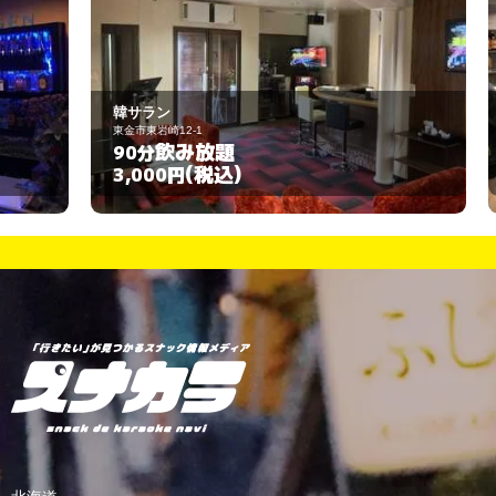
韓サラン
ｅ
東金市東岩崎12-1
旭
飲み放題
90分
6
(税込)
3,000円
3