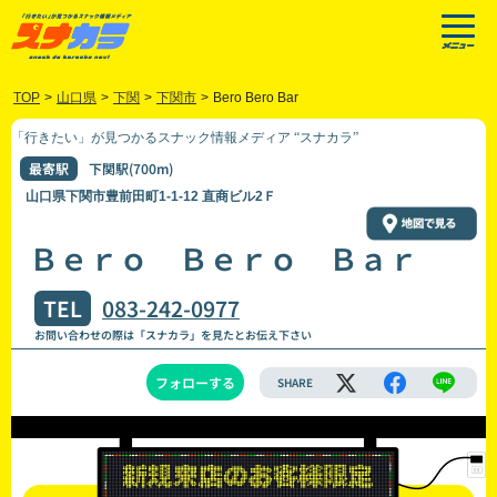
TOP
>
山口県
>
下関
>
下関市
>
Bero Bero Bar
「行きたい」が見つかるスナック情報メディア “スナカラ”
最寄駅
下関駅(700m)
山口県下関市豊前田町1-1-12 直商ビル2Ｆ
Ｂｅｒｏ Ｂｅｒｏ Ｂａｒ
TEL
083-242-0977
お問い合わせの際は「スナカラ」を見たとお伝え下さい
フォローする
SHARE