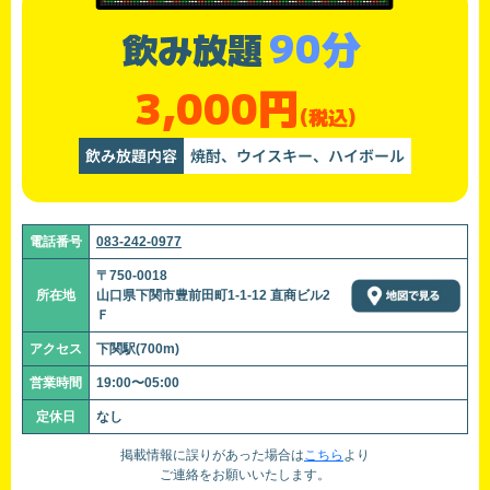
90分
飲み放題
3,000円
(税込)
飲み放題内容
焼酎、ウイスキー、ハイボール
電話番号
083-242-0977
〒750-0018
所在地
山口県下関市豊前田町1-1-12 直商ビル2
Ｆ
アクセス
下関駅(700m)
営業時間
19:00〜05:00
定休日
なし
掲載情報に誤りがあった場合は
こちら
より
ご連絡をお願いいたします。