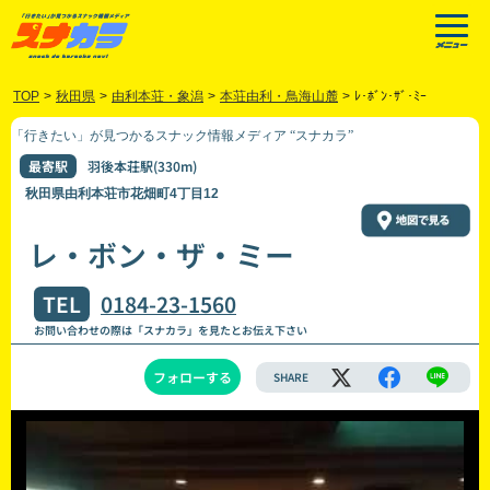
TOP
>
秋田県
>
由利本荘・象潟
>
本荘由利・鳥海山麓
>
ﾚ･ﾎﾞﾝ･ｻﾞ･ﾐｰ
「行きたい」が見つかるスナック情報メディア “スナカラ”
最寄駅
羽後本荘駅(330m)
秋田県由利本荘市花畑町4丁目12
レ・ボン・ザ・ミー
TEL
0184-23-1560
お問い合わせの際は「スナカラ」を見たとお伝え下さい
フォローする
SHARE