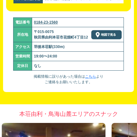
電話番号
0184-23-1560
〒015-0075
所在地
秋田県由利本荘市花畑町4丁目12
アクセス
羽後本荘駅(330m)
営業時間
19:00〜24:00
定休日
なし
掲載情報に誤りがあった場合は
こちら
より
ご連絡をお願いいたします。
本荘由利・鳥海山麓エリアのスナック