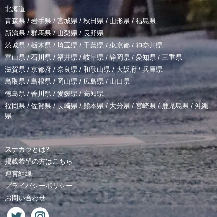
北海道
青森県
/
岩手県
/
宮城県
/
秋田県
/
山形県
/
福島県
新潟県
/
群馬県
/
山梨県
/
長野県
茨城県
/
栃木県
/
埼玉県
/
千葉県
/
東京都
/
神奈川県
富山県
/
石川県
/
福井県
/
岐阜県
/
静岡県
/
愛知県
/
三重県
滋賀県
/
京都府
/
奈良県
/
和歌山県
/
大阪府
/
兵庫県
鳥取県
/
島根県
/
岡山県
/
広島県
/
山口県
徳島県
/
香川県
/
愛媛県
/
高知県
福岡県
/
佐賀県
/
長崎県
/
熊本県
/
大分県
/
宮崎県
/
鹿児島県
/
沖縄
県
スナカラとは?
掲載希望の方はこちら
運営組織
プライバシーポリシー
お問い合わせ