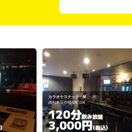
BON！
由利本荘市中竪町59-8
180分
飲み放題
3,000円
)
(税込)