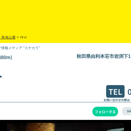
・鳥海山麓
>
ｿｹｯﾄ
情報メディア “スナカラ”
80m)
秋田県由利本荘市岩渕下11
ト
TEL
お問い合わせの際は
SH
フォローする