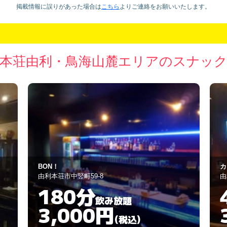
掲載情報に誤りがあった場合は
こちら
より
ご連絡をお願いいたします。
本荘由利・鳥海山麓エリアのスナッ
カラオケ トロピカル
ス
由利本荘市大門91
由
420分
飲み放題
3,000円
(税込)