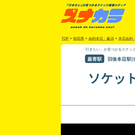
TOP
>
秋田県
>
由利本荘・象潟
>
本荘由利
「行きたい」が見つかるスナック
最寄駅
羽後本荘駅(8
ソケッ