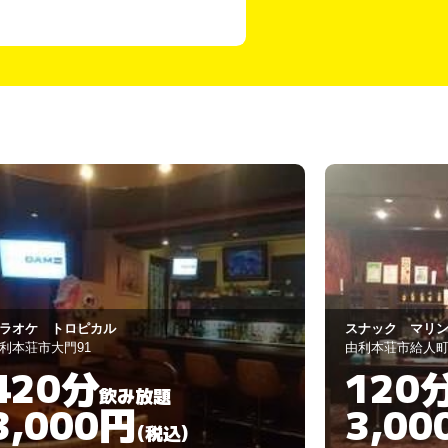
ク
ナック マリン
Anger アンジェ
利本荘市給人町 69
由利本荘市裏尾崎町
120分
90分
飲み放題
3,000円
3,00
(税込)