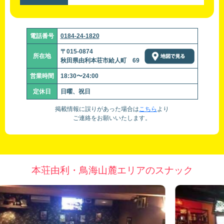
電話番号
0184-24-1820
〒015-0874
所在地
秋田県由利本荘市給人町 69
営業時間
18:30〜24:00
定休日
日曜、祝日
掲載情報に誤りがあった場合は
こちら
より
ご連絡をお願いいたします。
本荘由利・鳥海山麓エリアのスナック