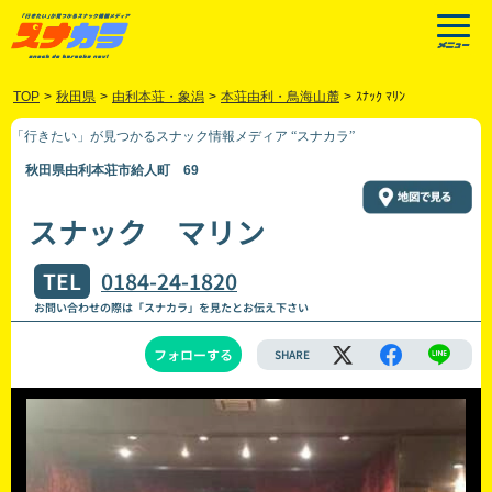
TOP
>
秋田県
>
由利本荘・象潟
>
本荘由利・鳥海山麓
>
ｽﾅｯｸ ﾏﾘﾝ
「行きたい」が見つかるスナック情報メディア “スナカラ”
秋田県由利本荘市給人町 69
スナック マリン
TEL
0184-24-1820
お問い合わせの際は「スナカラ」を見たとお伝え下さい
フォローする
SHARE