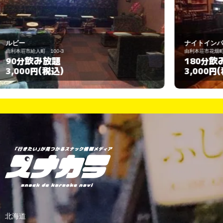
ナイトインパブ シルク
由利本荘市花畑町1-2
由
飲み放題
180分
(税込)
3,000円
3
北海道