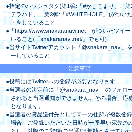
●指定のハッシュタグ(第1弾:「#かしこまり」、第2
デラハド」、第3弾:「#WHITEHOLE」)がつい
トをしていること
●「https://www.snakaranavi.net」がついたツ
いること(「snakaranavi.net/」でも可)
●当サイトTwitterアカウント「@snakara_navi
ーしていること
注意事項
●投稿にはTwitterへの登録が必要となります。
●当選者の決定前に「@snakara_navi」のフォロ
されると当選通知ができません。その場合、応
となります。
●当選者の賞品送付先として同一の住所が複数登
場合、ご登録いただいた日時が一番早い宛先の
とし、以降のご登録(ご当選)は無効とさせてい