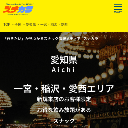
TOP
>
全国
>
愛知県
>
一宮・稲沢・愛西
「行きたい」が見つかるスナック情報メディア “スナカラ”
愛知県
Aichi
一宮
・
稲沢
・
愛西
エリア
新規来店のお客様限定
お得な飲み放題がある
スナック