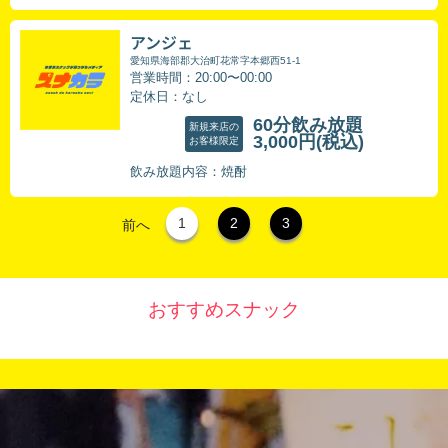
アンジェ
愛知県海部郡大治町花常字本郷西51-1
営業時間：20:00〜00:00
定休日：なし
60分飲み放題
新規来店の
3,000円
(税込)
お客様限定
飲み放題内容：焼酎
1
2
3
前へ
おすすめスナック