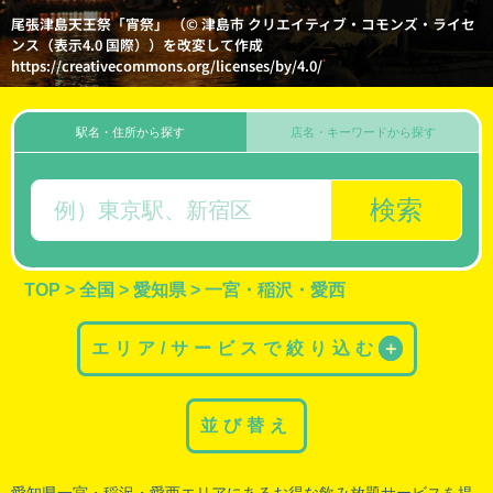
尾張津島天王祭「宵祭」 （© 津島市 クリエイティブ・コモンズ・ライセ
ンス（表示4.0 国際））を改変して作成
https://creativecommons.org/licenses/by/4.0/
駅名・住所から探す
店名・キーワードから探す
検索
TOP
>
全国
>
愛知県
>
一宮・稲沢・愛西
エリア/サービスで絞り込む
＋
並び替え
愛知県一宮
・
稲沢
・
愛西
エリアにあるお得な飲み放題サービスを提