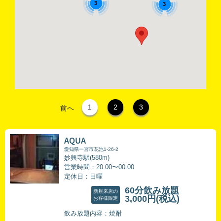
3
3
1
2
3
前へ
AQUA
愛知県一宮市花池1-26-2
妙興寺駅(580m)
営業時間：20:00〜00:00
定休日：日曜
60分飲み放題
新規来店の
3,000円
(税込)
お客様限定
飲み放題内容：焼酎