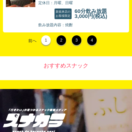
定休日：月曜、日曜
60分飲み放題
新規来店の
3,000円
(税込)
お客様限定
飲み放題内容：焼酎
1
2
3
4
前へ
おすすめスナック