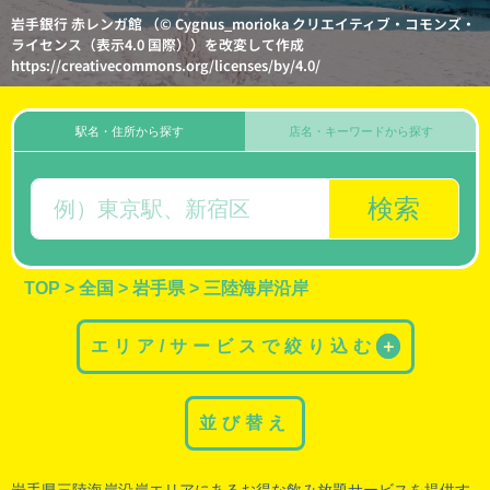
岩手銀行 赤レンガ館 （© Cygnus_morioka クリエイティブ・コモンズ・
ライセンス（表示4.0 国際））を改変して作成
https://creativecommons.org/licenses/by/4.0/
駅名・住所から探す
店名・キーワードから探す
検索
TOP
>
全国
>
岩手県
>
三陸海岸沿岸
エリア/サービスで絞り込む
＋
並び替え
岩手県三陸海岸沿岸
エリアにあるお得な飲み放題サービスを提供す