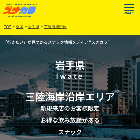
TOP
>
全国
>
岩手県
>
三陸海岸沿岸
「行きたい」が見つかるスナック情報メディア “スナカラ”
岩手県
Iwate
三陸海岸沿岸
エリア
新規来店のお客様限定
お得な飲み放題がある
スナック