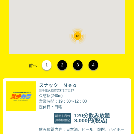
18
1
2
3
4
前へ
9
スナック Ｎｅｏ
岩手県久慈市巽町1丁目27
久慈駅(240m)
営業時間：19：30〜12：00
定休日：日曜
120分飲み放題
新規来店の
3,000円
(税込)
お客様限定
飲み放題内容：日本酒、ビール、焼酎、ハイボー