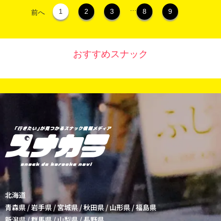
…
1
2
3
8
9
前へ
おすすめスナック
北海道
青森県
/
岩手県
/
宮城県
/
秋田県
/
山形県
/
福島県
新潟県
/
群馬県
/
山梨県
/
長野県