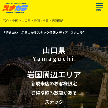
TOP
>
全国
>
山口県
>
岩国・柳井
>
岩国周辺
「行きたい」が見つかるスナック情報メディア “スナカラ”
山口県
Yamaguchi
岩国周辺
エリア
新規来店のお客様限定
お得な飲み放題がある
スナック