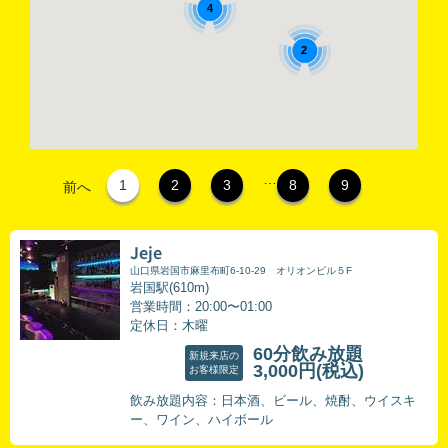
4
2
…
1
2
3
8
9
前へ
Jeje
山口県岩国市麻里布町6-10-29 オリオンビル５F
岩国駅(610m)
営業時間：20:00〜01:00
定休日：木曜
60分飲み放題
新規来店の
3,000円
(税込)
お客様限定
飲み放題内容：日本酒、ビール、焼酎、ウイスキ
ー、ワイン、ハイボール