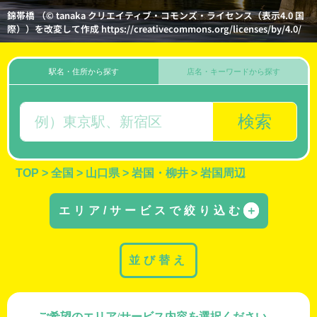
錦帯橋 （© tanaka クリエイティブ・コモンズ・ライセンス（表示4.0 国
際））を改変して作成 https://creativecommons.org/licenses/by/4.0/
駅名・住所から探す
店名・キーワードから探す
検索
TOP
>
全国
>
山口県
>
岩国・柳井
>
岩国周辺
エリア/サービスで絞り込む
＋
並び替え
ご希望のエリア/サービス内容を選択ください。