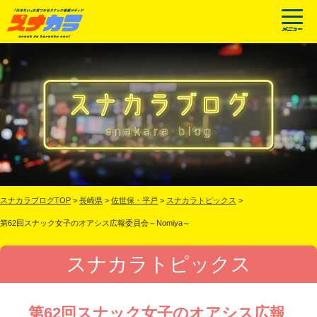
スナカラブログTOP
>
長崎県
>
佐世保・平戸
>
スナカラトピックス
>
第62回スナック女子のオアシス広報委員会～Nomiya～
スナカラトピックス
第62回スナック女子のオアシス広報