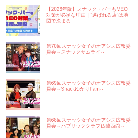
【2026年版】スナック・バーもMEO
対策が必須な理由｜“選ばれる店”は地
図で決まる
第70回スナック女子のオアシス広報委
員会～スナックサムライ～
第69回スナック女子のオアシス広報委
員会～SnackゆかりFam～
第68回スナック女子のオアシス広報委
員会～パブリッククラブ仏蘭西館～