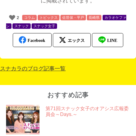
に掲載されています。
2
コラム
トピックス
佐世保・平戸
長崎県
カラオケファ
ン
スナック
スナック女子
スナカラのブログ記事一覧
おすすめ記事
第71回スナック女子のオアシス広報委
員会～Days.～