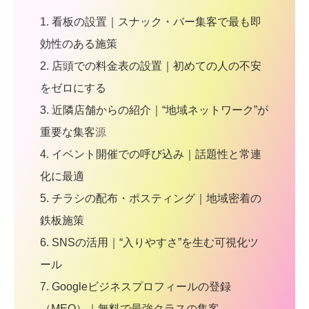
1. 看板の設置｜スナック・バー集客で最も即
効性のある施策
2. 店頭での料金表の設置｜初めての人の不安
をゼロにする
3. 近隣店舗からの紹介｜“地域ネットワーク”が
重要な集客
源
4. イベント開催での呼び込み｜話題性と常連
化に最適
5. チラシの配布・ポスティング｜地域密着の
鉄板施策
6. SNSの活用｜“入りやすさ”を生む可視化ツ
ール
7. Googleビジネスプロフィールの登録
（MEO）｜無料で最強クラスの集客