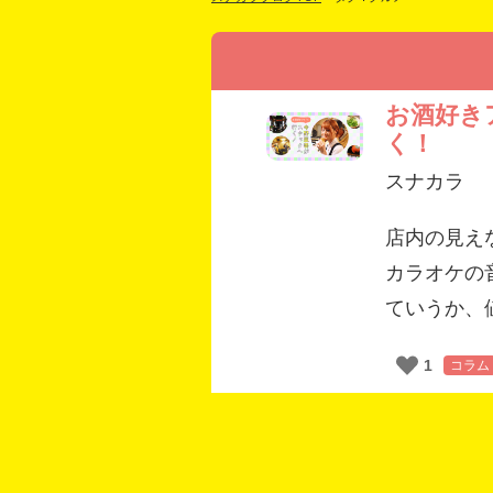
お酒好き
く！
スナカラ
店内の見え
カラオケの
ていうか、
1
コラム