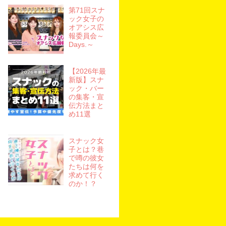
第71回スナ
ック女子の
オアシス広
報委員会～
Days.～
【2026年最
新版】スナ
ック・バー
の集客・宣
伝方法まと
め11選
スナック女
子とは？巷
で噂の彼女
たちは何を
求めて行く
のか！？