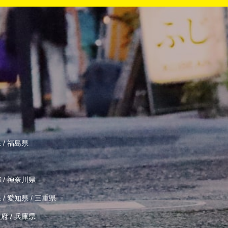
県
/
福島県
都
/
神奈川県
県
/
愛知県
/
三重県
阪府
/
兵庫県