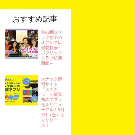
おすすめ記事
第68回スナ
ック女子の
オアシス広
報委員会～
パブリック
クラブ仏蘭
西館～
スナック情
報サイト
「スナカ
ラ」が業界
初のアプリ
化＆リニュ
ーアル！9月
1日（金）よ
りリリー
ス！