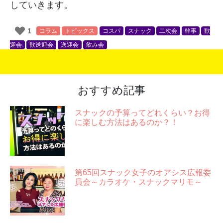
していきます。
1
コラム
トピックス
コスパ
スナック
二次会
幹事
歓
迎会
歓送迎会
送迎会
飲み会
おすすめ記事
スナックの予算ってどれくらい？お得
に楽しむ方法はあるのか？！
第65回スナック女子のオアシス広報委
員会～カラオケ・スナックマリモ～