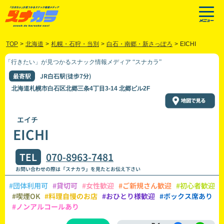
TOP
>
北海道
>
札幌・石狩・当別
>
白石・南郷・新さっぽろ
>
EICHI
「行きたい」が見つかるスナック情報メディア “スナカラ”
最寄駅
JR白石駅(徒歩7分)
北海道札幌市白石区北郷三条4丁目3-14 北郷ビル2F
エイチ
EICHI
TEL
070-8963-7481
お問い合わせの際は「スナカラ」を見たとお伝え下さい
#団体利用可
#貸切可
#女性歓迎
#ご新規さん歓迎
#初心者歓迎
#喫煙OK
#料理自慢のお店
#おひとり様歓迎
#ボックス席あり
#ノンアルコールあり