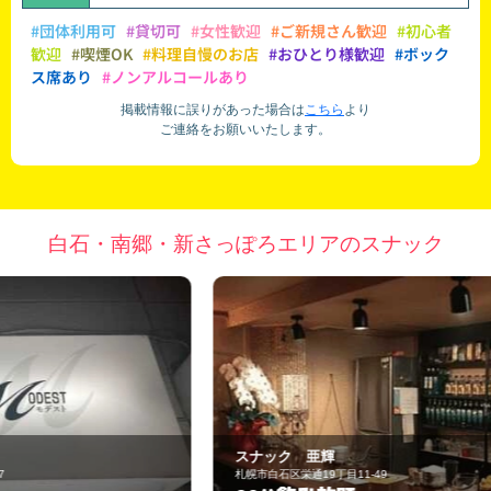
#団体利用可
#貸切可
#女性歓迎
#ご新規さん歓迎
#初心者
歓迎
#喫煙OK
#料理自慢のお店
#おひとり様歓迎
#ボック
ス席あり
#ノンアルコールあり
掲載情報に誤りがあった場合は
こちら
より
ご連絡をお願いいたします。
白石・南郷・新さっぽろエリアのスナック
スナック 亜輝
ス
札幌市白石区栄通19丁目11-49
札