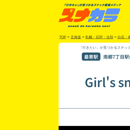
TOP
>
北海道
>
札幌・石狩・当別
>
白石・
「行きたい」が見つかるスナック
最寄駅
南郷7丁目駅(
Girl's