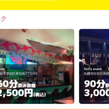
ック
irl's snack Re-Man's
スナック ファ
幌市白石区南郷通8丁目北1-12
札幌市白石区本郷通
90分
90分
飲み放題
3,000円
3,00
(税込)