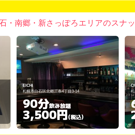
石・南郷・新さっぽろエリアのスナ
Chito
G
札幌市厚別区厚別南2丁目5-1
札
60分
飲み放題
2,500円
(税込)