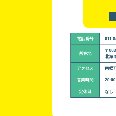
電話番号
011-8
〒003
所在地
北海道
アクセス
南郷7
営業時間
20:0
定休日
なし