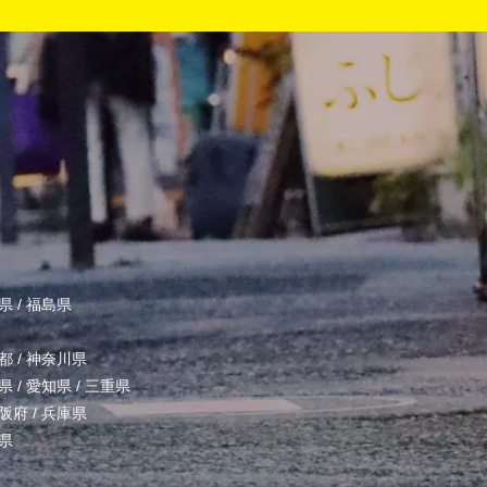
県
/
福島県
都
/
神奈川県
県
/
愛知県
/
三重県
阪府
/
兵庫県
県