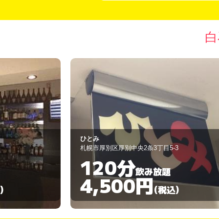
白
EICHI
3
札幌市白石区北郷三条4丁目3-14
90分
飲み放題
3,500円
)
(税込)