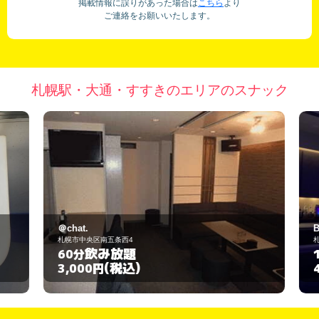
掲載情報に誤りがあった場合は
こちら
より
ご連絡をお願いいたします。
札幌駅・大通・すすきのエリアのスナック
＠chat.
B
札幌市中央区南五条西4
札
飲み放題
60分
1
(税込)
3,000円
4