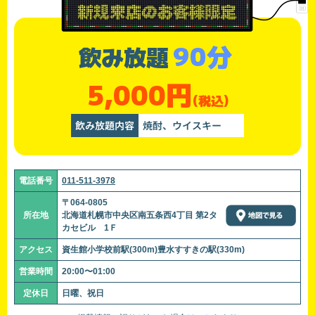
90分
飲み放題
5,000円
(税込)
飲み放題内容
焼酎、ウイスキー
電話番号
011-511-3978
〒064-0805
所在地
北海道札幌市中央区南五条西4丁目 第2タ
カセビル 1Ｆ
アクセス
資生館小学校前駅(300m)豊水すすきの駅(330m)
営業時間
20:00〜01:00
定休日
日曜、祝日