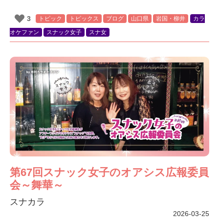
3
トピック
トピックス
ブログ
山口県
岩国・柳井
カラ
オケファン
スナック女子
スナ女
第67回スナック女子のオアシス広報委員
会～舞華～
スナカラ
2026-03-25