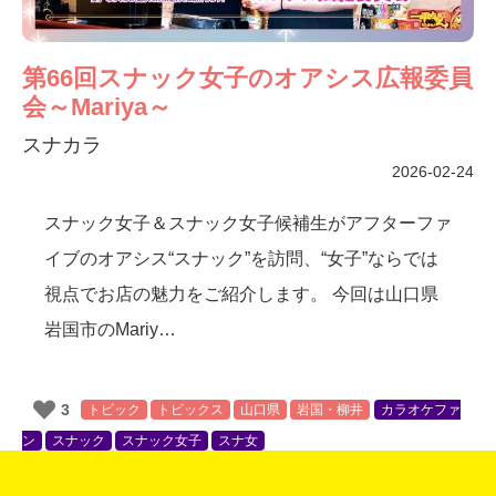
第66回スナック女子のオアシス広報委員
会～Mariya～
スナカラ
2026-02-24
スナック女子＆スナック女子候補生がアフターファ
イブのオアシス“スナック”を訪問、“女子”ならでは
視点でお店の魅力をご紹介します。 今回は山口県
岩国市のMariy
…
3
トピック
トピックス
山口県
岩国・柳井
カラオケファ
ン
スナック
スナック女子
スナ女