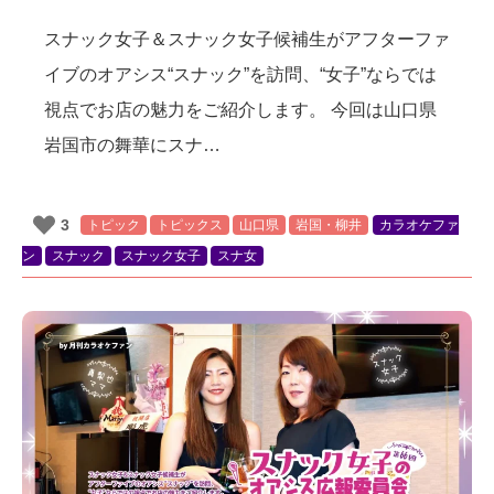
スナック女子＆スナック女子候補生がアフターファ
イブのオアシス“スナック”を訪問、“女子”ならでは
視点でお店の魅力をご紹介します。 今回は山口県
岩国市の舞華にスナ
…
3
トピック
トピックス
山口県
岩国・柳井
カラオケファ
ン
スナック
スナック女子
スナ女