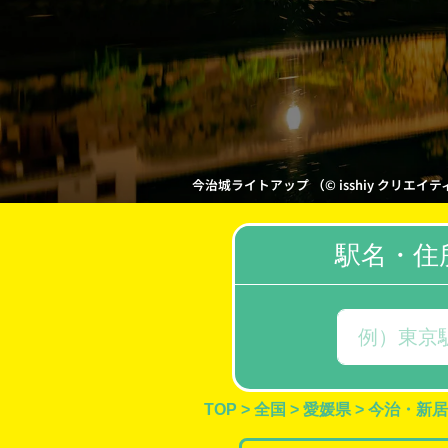
今治城ライトアップ （© isshiy クリエイティブ・
駅名・住
TOP
>
全国
>
愛媛県
>
今治・新居