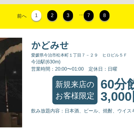
…
1
2
3
7
8
前へ
かどみせ
愛媛県今治市松本町１丁目７－２９ ヒロビル５Ｆ
今治駅(630m)
営業時間：20:00〜01:00
定休日：日曜
60分
新規来店の
3,00
お客様限定
飲み放題内容：日本酒、ビール、焼酎、ウイス