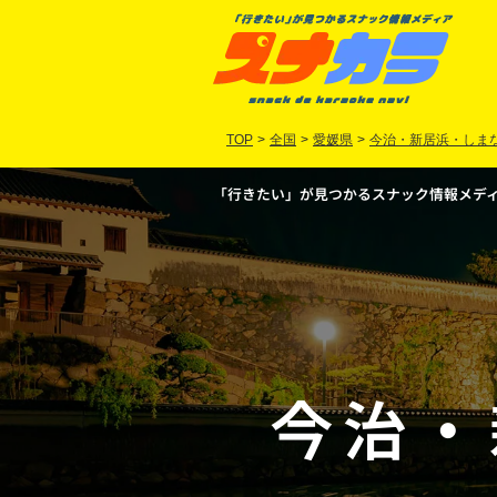
TOP
>
全国
>
愛媛県
>
今治・新居浜・しま
「行きたい」が見つかるスナック情報メディア
今治
・