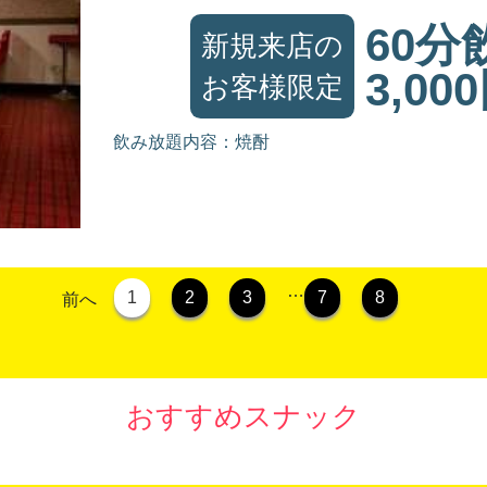
60分
新規来店の
3,00
お客様限定
飲み放題内容：焼酎
…
1
2
3
7
8
前へ
おすすめスナック