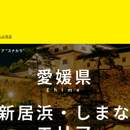
なみ海道
 “スナカラ”
愛媛県
Ehime
新居浜
・
しま