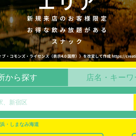
エリア
新規来店のお客様限定
お得な飲み放題がある
スナック
コモンズ・ライセンス（表示4.0 国際））を改変して作成 https://creativecommo
所から探す
店名・キーワ
浜・しまなみ海道