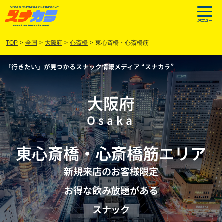
TOP
>
全国
>
大阪府
>
心斎橋
>
東心斎橋・心斎橋筋
「行きたい」が見つかるスナック情報メディア “スナカラ”
大阪府
Osaka
東心斎橋
・
心斎橋筋
エリア
新規来店のお客様限定
お得な飲み放題がある
スナック