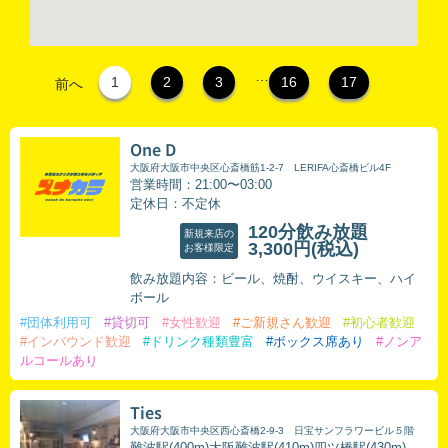
…
1
2
3
16
17
前へ
One D
大阪府大阪市中央区心斎橋筋1-2-7 LERIFA心斎橋ビル4F
営業時間：21:00〜03:00
定休日：不定休
120分飲み放題
新規来店の
3,300円
(税込)
お客様限定
飲み放題内容：ビール、焼酎、ウイスキー、ハイ
ボール
#団体利用可
#貸切可
#女性歓迎
#ご新規さん歓迎
#初心者歓迎
#インバウンド歓迎
#ドリンク種類豊富
#ボックス席あり
#ノンア
ルコールあり
Ties
大阪府大阪市中央区西心斎橋2-9-3 日宝サンフラワービル５階
難波駅(400m)大阪難波駅(410m)四ツ橋駅(430m)