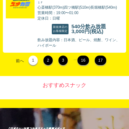
１Ｆ
心斎橋駅(370m)四ツ橋駅(510m)長堀橋駅(540m)
営業時間：19:00〜01:00
定休日：日曜
540分飲み放題
新規来店の
3,000円
(税込)
お客様限定
飲み放題内容：日本酒、ビール、焼酎、ワイン、
ハイボール
…
1
2
3
16
17
前へ
おすすめスナック