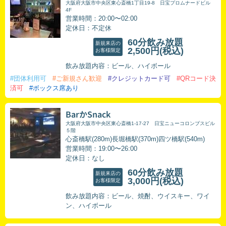
大阪府大阪市中央区東心斎橋1丁目19-8 日宝プロムナードビル
4F
営業時間：20:00〜02:00
定休日：不定休
60分飲み放題
新規来店の
2,500円
(税込)
お客様限定
飲み放題内容：ビール、ハイボール
#団体利用可
#ご新規さん歓迎
#クレジットカード可
#QRコード決
済可
#ボックス席あり
BarかSnack
大阪府大阪市中央区東心斎橋1-17-27 日宝ニューコロンブスビル
５階
心斎橋駅(280m)長堀橋駅(370m)四ツ橋駅(540m)
営業時間：19:00〜26:00
定休日：なし
60分飲み放題
新規来店の
3,000円
(税込)
お客様限定
飲み放題内容：ビール、焼酎、ウイスキー、ワイ
ン、ハイボール