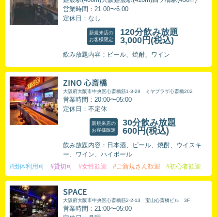
営業時間：21:00〜6:00
定休日：なし
120分飲み放題
新規来店の
3,000円
(税込)
お客様限定
飲み放題内容：ビール、焼酎、ワイン
ZINO 心斎橋
大阪府大阪市中央区心斎橋筋1-3-29 ミヤプラザ心斎橋202
営業時間：20:00〜05:00
定休日：不定休
30分飲み放題
新規来店の
600円
(税込)
お客様限定
飲み放題内容：日本酒、ビール、焼酎、ウイスキ
ー、ワイン、ハイボール
#団体利用可
#貸切可
#女性歓迎
#ご新規さん歓迎
#初心者歓迎
SPACE
大阪府大阪市中央区心斎橋筋2-2-13 宝山心斎橋ビル 3F
営業時間：21:00〜05:00