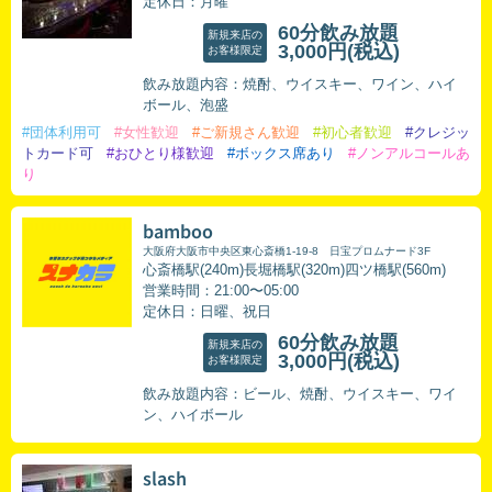
定休日：月曜
60分飲み放題
新規来店の
3,000円
(税込)
お客様限定
飲み放題内容：焼酎、ウイスキー、ワイン、ハイ
ボール、泡盛
#団体利用可
#女性歓迎
#ご新規さん歓迎
#初心者歓迎
#クレジッ
トカード可
#おひとり様歓迎
#ボックス席あり
#ノンアルコールあ
り
bamboo
大阪府大阪市中央区東心斎橋1-19-8 日宝プロムナード3F
心斎橋駅(240m)長堀橋駅(320m)四ツ橋駅(560m)
営業時間：21:00〜05:00
定休日：日曜、祝日
60分飲み放題
新規来店の
3,000円
(税込)
お客様限定
飲み放題内容：ビール、焼酎、ウイスキー、ワイ
ン、ハイボール
slash