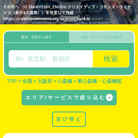
その先へ （© TAKAYOSHI_ENDOU クリエイティブ・コモンズ・ライセ
ンス（表示4.0 国際））を改変して作成
https://creativecommons.org/licenses/by/4.0/
駅名・住所から探す
店名・キーワードから探す
検索
TOP
>
全国
>
大阪府
>
心斎橋
>
東心斎橋・心斎橋筋
エリア/サービスで絞り込む
＋
並び替え