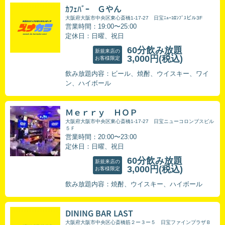
ｶﾌｪﾊﾞｰ Ｇやん
大阪府大阪市中央区東心斎橋1-17-27 日宝ﾆｭｰｺﾛﾝﾌﾞｽビル3F
営業時間：19:00〜25:00
定休日：日曜、祝日
60分飲み放題
新規来店の
3,000円
(税込)
お客様限定
飲み放題内容：ビール、焼酎、ウイスキー、ワイ
ン、ハイボール
Ｍｅｒｒｙ ＨＯＰ
大阪府大阪市中央区東心斎橋1-17-27 日宝ニューコロンブスビル
５Ｆ
営業時間：20:00〜23:00
定休日：日曜、祝日
60分飲み放題
新規来店の
3,000円
(税込)
お客様限定
飲み放題内容：焼酎、ウイスキー、ハイボール
DINING BAR LAST
大阪府大阪市中央区心斎橋筋２ー３ー５ 日宝ファインプラザＢ