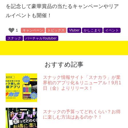
を記念して豪華賞品の当たるキャンペーンやリア
ルイベントも開催！
1
キャンペーン
トピックス
Vtuber
かしこまり
イベント
スナック
バーチャルYoutuber
おすすめ記事
スナック情報サイト「スナカラ」が業
界初のアプリ化＆リニューアル！9月1
日（金）よりリリース！
スナックの予算ってどれくらい？お得
に楽しむ方法はあるのか？！