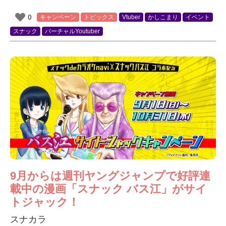
0
キャンペーン
トピックス
Vtuber
かしこまり
イベント
スナック
バーチャルYoutuber
9月からは週刊ヤングジャンプで好評連
載中の漫画「スナック バス江」がサイ
トジャック！
スナカラ